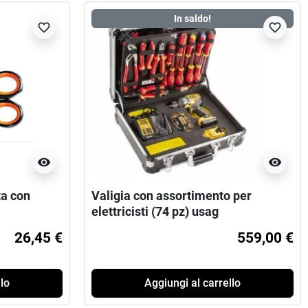
In saldo!
favorite_border
favorite_border
visibility
visibility
ta con
Valigia con assortimento per
elettricisti (74 pz) usag
26,45 €
559,00 €
lo
Aggiungi al carrello