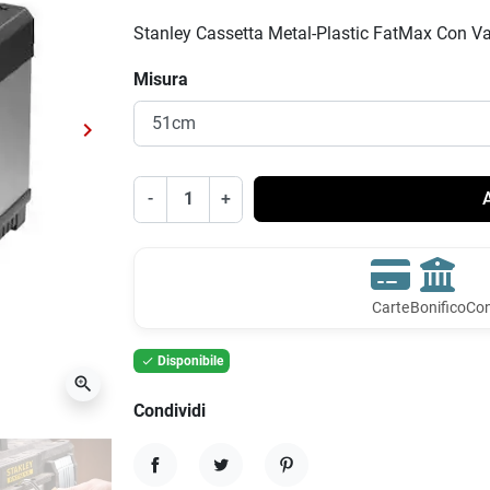
Stanley Cassetta Metal-Plastic FatMax Con V
Misura
keyboard_arrow_right
Successivo
-
+
A
Carte
Bonifico
Con
Disponibile

zoom_in
Condividi
Condividi
Twitta
Pinterest