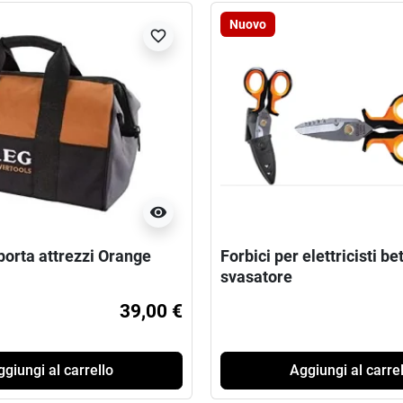
Nuovo
favorite_border
visibility
porta attrezzi Orange
Forbici per elettricisti be
svasatore
39,00 €
giungi al carrello
Aggiungi al carrel