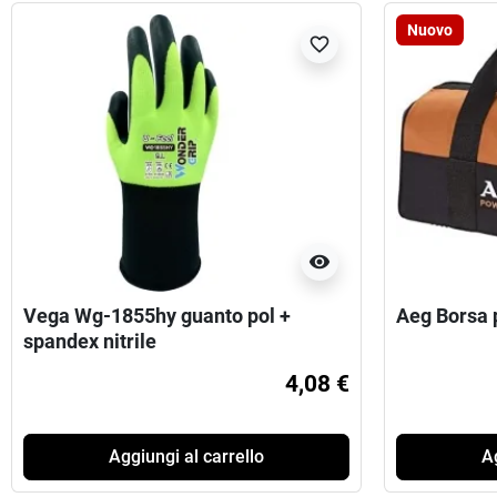
Nuovo
favorite_border
visibility
Vega Wg-1855hy guanto pol +
Aeg Borsa 
spandex nitrile
4,08 €
Aggiungi al carrello
Ag