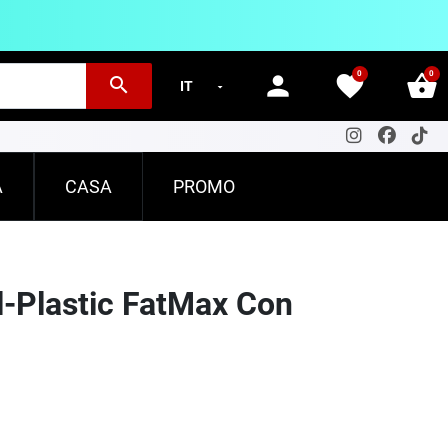
0
0
person
favorite
shopping_basket
search
A
CASA
PROMO
l-Plastic FatMax Con