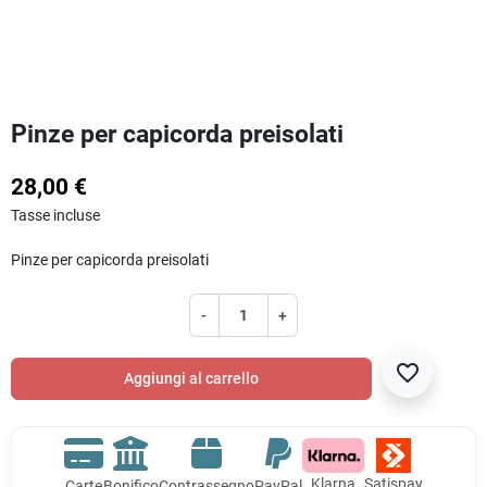
Pinze per capicorda preisolati
28,00 €
Tasse incluse
Pinze per capicorda preisolati
-
+
favorite_border
Aggiungi al carrello
Klarna
Satispay
Carte
Bonifico
Contrassegno
PayPal