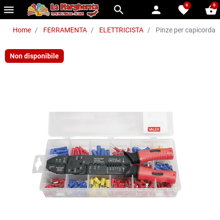
0
0
menu
search
person
favorite
shopping_basket
Home
FERRAMENTA
ELETTRICISTA
Pinze per capicorda p
Non disponibile