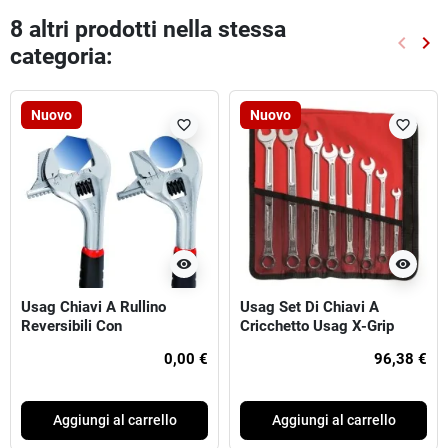
8 altri prodotti nella stessa
keyboard_arrow_left
keyboard_arrow_right
categoria:
Preced
Suc
Nuovo
Nuovo
favorite_border
favorite_border
visibility
visibility
Usag Chiavi A Rullino
Usag Set Di Chiavi A
Reversibili Con
Cricchetto Usag X-Grip
Impugnatura 294 AG
Combination Wrenches, 8
0,00 €
96,38 €
Pezzi, Acciaio Al Cromo-
Vanadio
Aggiungi al carrello
Aggiungi al carrello