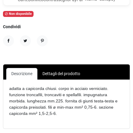
Non disponibile

Condividi
Condividi
Twitta
Pinterest
Descrizione
Dettagli del prodotto
adatta a capicorda chiusi. corpo in acciaio verniciato.
funzione troncafili, troncaviti e spellafili. impugnatura
morbida. lunghezza mm.225. fornita di giunti testa-testa e
capicorda preisolati. fili ø min-max mm² 0,75-6. sezione
capicorda mm² 1,5-2,5-6.