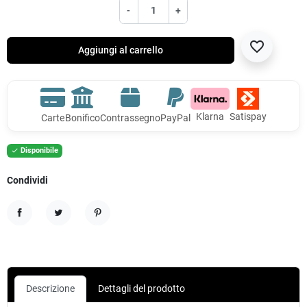
-
+
favorite_border
Aggiungi al carrello
Klarna
Satispay
Carte
Bonifico
Contrassegno
PayPal
Disponibile

Condividi
Condividi
Twitta
Pinterest
Descrizione
Dettagli del prodotto