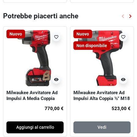
Potrebbe piacerti anche
keyboard_arrow_left
keyboard_arrow_right
Preced
Suc
Nuovo
Nuovo
favorite_border
favorite_border
Non disponibile
visibility
visibility
Milwaukee Avvitatore Ad
Milwaukee Avvitatore Ad
Impulsi A Media Coppia
Impulsi Alta Coppia ½″ M18
M18 FUEL™ ATTACCO ½″ F
FUEL™ Con Anello Di
770,00 €
523,00 €
Frizione
Aggiungi al carrello
Vedi