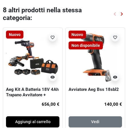
8 altri prodotti nella stessa
keyboard_arrow_left
keyboard_arrow_right
categoria:
Preced
Suc
Nuovo
Nuovo
favorite_border
favorite_border
Non disponibile
visibility
visibility
Aeg Kit A Batteria 18V 4Ah
Avviatore Aeg Bss 18sbl2
Trapano Avvitatore +
Smerigliatrice
656,00 €
140,00 €
Aggiungi al carrello
Vedi