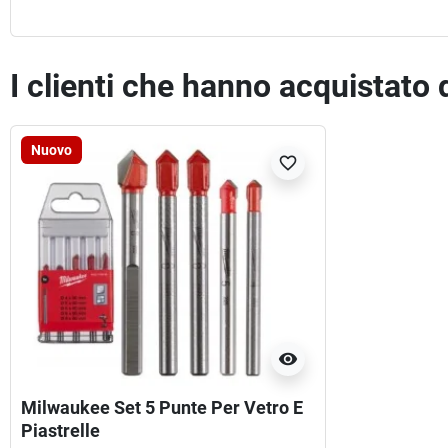
I clienti che hanno acquistato
Nuovo
favorite_border
visibility
Milwaukee Set 5 Punte Per Vetro E
Piastrelle