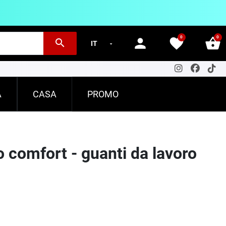
0
0
person
favorite
shopping_basket
search
A
CASA
PROMO
 comfort - guanti da lavoro