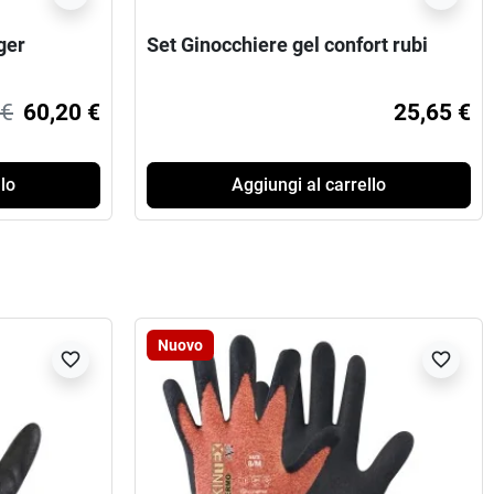
ger
Set Ginocchiere gel confort rubi
 €
60,20 €
25,65 €
lo
Aggiungi al carrello
Nuovo
favorite_border
favorite_border