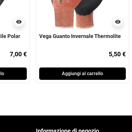
visibility
visibility
ile Polar
Vega Guanto Invernale Thermolite
7,00 €
5,50 €
lo
Aggiungi al carrello
Informazione di negozio