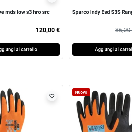
ve mds low s3 hro src
Sparco Indy Esd S3S Ran
120,00 €
86,00
giungi al carrello
Aggiungi al carrel
Nuovo
favorite_border