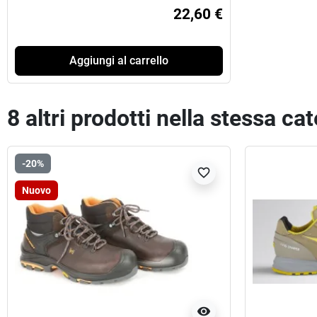
22,60 €
Aggiungi al carrello
8 altri prodotti nella stessa ca
-20%
favorite_border
Nuovo
visibility