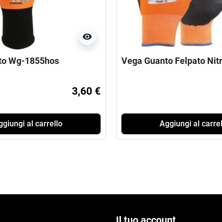
visibility
to Wg-1855hos
Vega Guanto Felpato Nitr
3,60 €
giungi al carrello
Aggiungi al carrel
Il tuo account