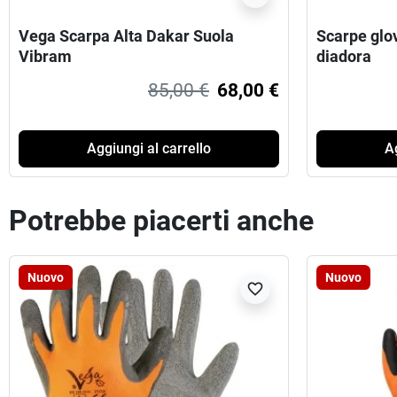
Vega Scarpa Alta Dakar Suola
Scarpe glo
Vibram
diadora
85,00 €
68,00 €
Aggiungi al carrello
Ag
Potrebbe piacerti anche
Nuovo
Nuovo
favorite_border