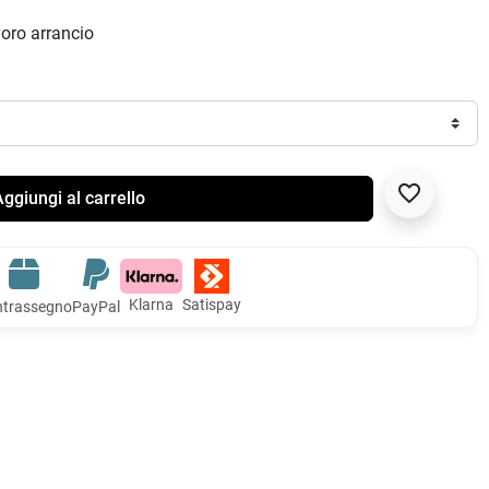
oro arrancio
favorite_border
ggiungi al carrello
Klarna
Satispay
trassegno
PayPal