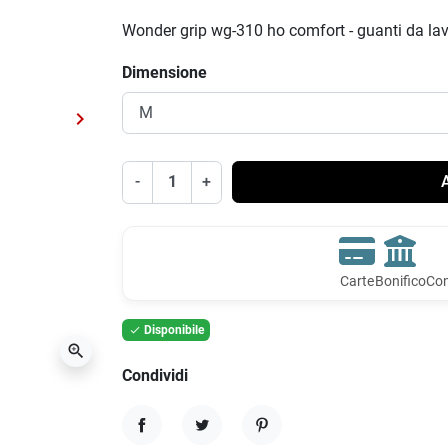
Wonder grip wg-310 ho comfort - guanti da lav
Dimensione
keyboard_arrow_right
Successivo
-
+
A
Carte
Bonifico
Con
Disponibile

zoom_in
Condividi
Condividi
Twitta
Pinterest