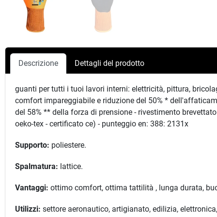
Descrizione
Dettagli del prodotto
guanti per tutti i tuoi lavori interni: elettricità, pittura, br
comfort impareggiabile e riduzione del 50% * dell'affatica
del 58% ** della forza di prensione - rivestimento brevettato 
oeko-tex - certificato ce) - punteggio en: 388: 2131x
Supporto:
poliestere.
Spalmatura:
lattice.
Vantaggi:
ottimo comfort, ottima tattilità , lunga durata, bu
Utilizzi:
settore aeronautico, artigianato, edilizia, elettroni