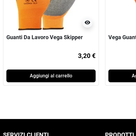
visibility
Guanti Da Lavoro Vega Skipper
Vega Guan
3,20 €
Aggiungi al carrello
Ag
SERVIZI CLIENTI
PRODOTTI