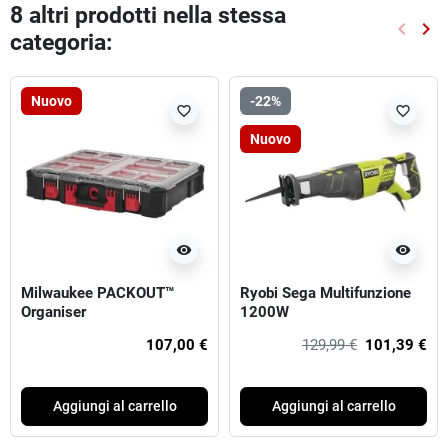
8 altri prodotti nella stessa
keyboard_arrow_left
keyboard_arrow_right
categoria:
Preced
Suc
Nuovo
-22%
favorite_border
favorite_border
Nuovo
visibility
visibility
Milwaukee PACKOUT™
Ryobi Sega Multifunzione
Organiser
1200W
107,00 €
129,99 €
101,39 €
Aggiungi al carrello
Aggiungi al carrello