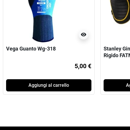
visibility
Vega Guanto Wg-318
Stanley Gi
Rigido FA
5,00 €
Aggiungi al carrello
Ag