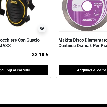
visibility
nocchiere Con Guscio
Makita Disco Diamantat
TMAX®
Continua Diamak Per Pia
22,10 €
giungi al carrello
Aggiungi al carrel