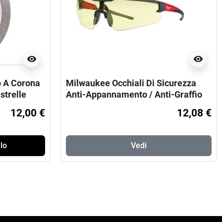
visibility
visibility
o A Corona
Milwaukee Occhiali Di Sicurezza
strelle
Anti-Appannamento / Anti-Graffio
12,00 €
12,08 €
lo
Vedi