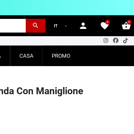
0
0
person
favorite
shopping_basket
search
A
CASA
PROMO
onda Con Maniglione