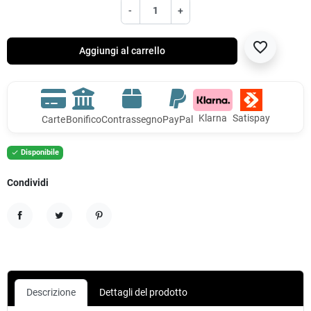
-
+
favorite_border
Aggiungi al carrello
Klarna
Satispay
Carte
Bonifico
Contrassegno
PayPal
Disponibile

Condividi
Condividi
Twitta
Pinterest
Descrizione
Dettagli del prodotto