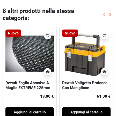
8 altri prodotti nella stessa
keyboard_arrow_left
keyboard_arrow_right
categoria:
Preced
Suc
Nuovo
Nuovo
favorite_border
favorite_border
visibility
visibility
Dewalt Foglio Abrasivo A
Dewalt Valigetta Profonda
Maglie EXTREME 225mm
Con Maniglione
240G
19,00 €
61,00 €
Aggiungi al carrello
Aggiungi al carrello