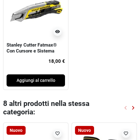
visibility
Stanley Cutter Fatmax®
Con Cursore e Sistema
Spezzalama Integrato - 18
18,00 €
mm
Aggiungi al carrello
8 altri prodotti nella stessa
keyboard_arrow_left
keyboard_arrow_right
categoria:
Preced
Suc
Nuovo
Nuovo
favorite_border
favorite_border