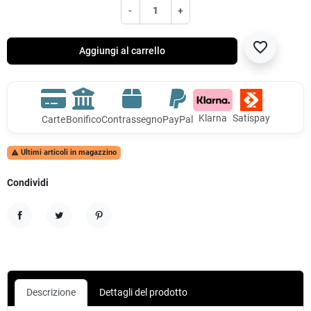
-
+
favorite_border
Aggiungi al carrello
Klarna
Satispay
Carte
Bonifico
Contrassegno
PayPal
Ultimi articoli in magazzino

Condividi
Condividi
Twitta
Pinterest
Descrizione
Dettagli del prodotto