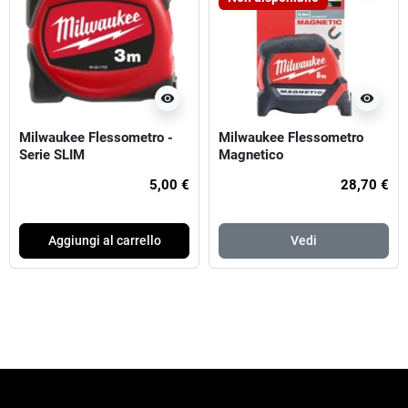
visibility
visibility
Milwaukee Flessometro -
Milwaukee Flessometro
Serie SLIM
Magnetico
5,00 €
28,70 €
Aggiungi al carrello
Vedi