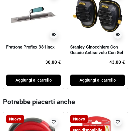
visibility
visibility
Frattone Proflex 381Inox
Stanley Ginocchiere Con
Guscio Antiscivolo Con Gel
FATMAX®
30,00 €
43,00 €
Aggiungi al carrello
Aggiungi al carrello
Potrebbe piacerti anche
Nuovo
Nuovo
favorite_border
favorite_border
Non disponibile