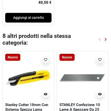
40,50 €
Aggiungi al carrello
8 altri prodotti nella stessa
keyboard_arrow_left
keyboard_arrow_right
categoria:
Preced
Suc
Nuovo
Nuovo
favorite_border
favorite_border
visibility
visibility
Stanley Cutter 18mm Con
STANLEY Confezione 10
Sistema Spezza Lama
Lame A Spezzare Da 25