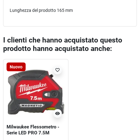
Lunghezza del prodotto 165 mm
I clienti che hanno acquistato questo
prodotto hanno acquistato anche:
Nuovo
favorite_border
visibility
Milwaukee Flessometro -
Serie LED PRO 7.5M