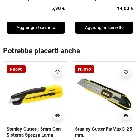
Integrato (Versione Base)
mm FatMax
5,90 €
14,00 €
Aggiungi al carrello
Aggiungi al carrello
Potrebbe piacerti anche
Nuovo
Nuovo
favorite_border
favorite_border
visibility
visibility
Stanley Cutter 18mm Con
Stanley Cutter FatMax® 25
Sistema Spezza Lama
mm.