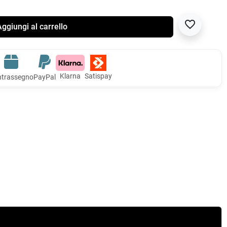
favorite_border
ggiungi al carrello
Klarna
Satispay
trassegno
PayPal