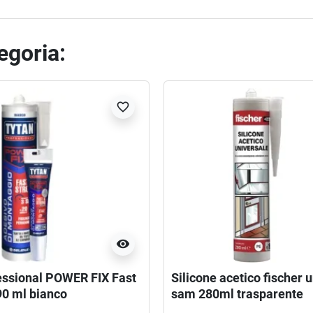
tegoria:
favorite_border
visibility
essional POWER FIX Fast
Silicone acetico fischer 
90 ml bianco
sam 280ml trasparente