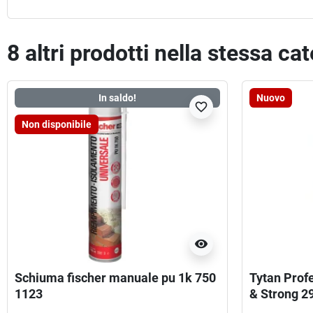
8 altri prodotti nella stessa ca
In saldo!
Nuovo
favorite_border
Non disponibile
visibility
Schiuma fischer manuale pu 1k 750
Tytan Prof
1123
& Strong 2