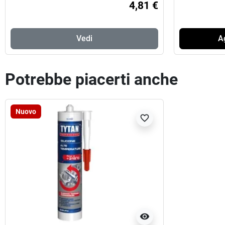
4,81 €
Vedi
Ag
Potrebbe piacerti anche
Nuovo
favorite_border
visibility