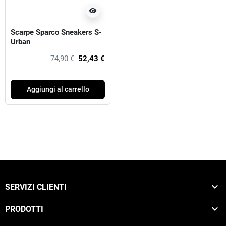
visibility
Scarpe Sparco Sneakers S-
Urban
74,90 €
52,43 €
Aggiungi al carrello

SERVIZI CLIENTI

PRODOTTI