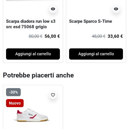
visibility
visibility
Scarpa diadora run low s3
Scarpe Sparco S-Time
src esd 75068 grigio
castello
80,00 €
56,00 €
48,00 €
33,60 €
Aggiungi al carrello
Aggiungi al carrello
Potrebbe piacerti anche
-30%
favorite_border
Nuovo