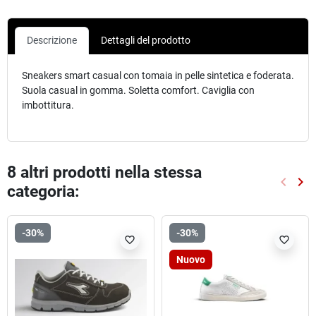
Descrizione
Dettagli del prodotto
Sneakers smart casual con tomaia in pelle sintetica e foderata.
Suola casual in gomma. Soletta comfort. Caviglia con
imbottitura.
8 altri prodotti nella stessa
keyboard_arrow_left
keyboard_arrow_right
categoria:
Preced
Suc
-30%
-30%
favorite_border
favorite_border
Nuovo