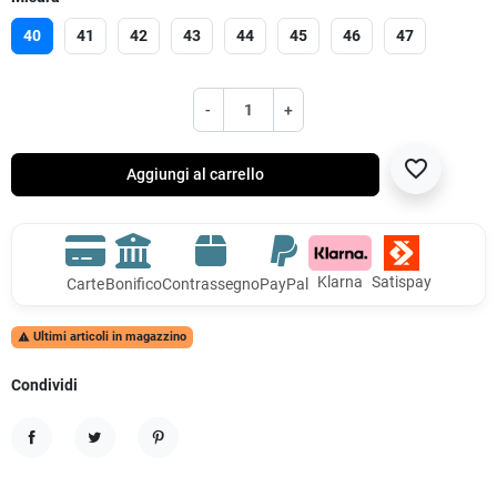
40
41
42
43
44
45
46
47
-
+
favorite_border
Aggiungi al carrello
Klarna
Satispay
Carte
Bonifico
Contrassegno
PayPal
Ultimi articoli in magazzino

Condividi
Condividi
Twitta
Pinterest