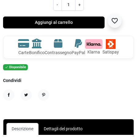
-
+
favorite_border
Aggiungi al carrello
Klarna
Satispay
Carte
Bonifico
Contrassegno
PayPal
Disponibile

Condividi
Condividi
Twitta
Pinterest
Descrizione
Dettagli del prodotto