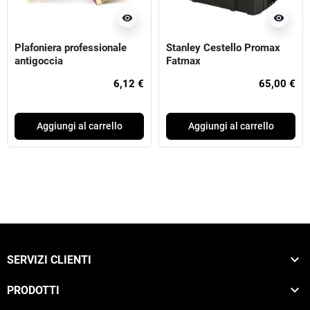
visibility
visibility
Plafoniera professionale
Stanley Cestello Promax
antigoccia
Fatmax
6,12 €
65,00 €
Aggiungi al carrello
Aggiungi al carrello

SERVIZI CLIENTI

PRODOTTI