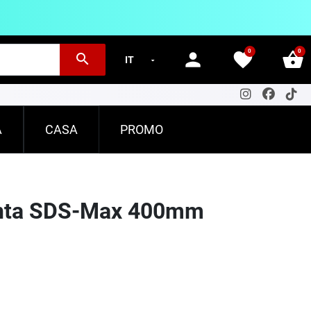
0
0
person
favorite
shopping_basket
search
A
CASA
PROMO
Punta SDS-Max 400mm