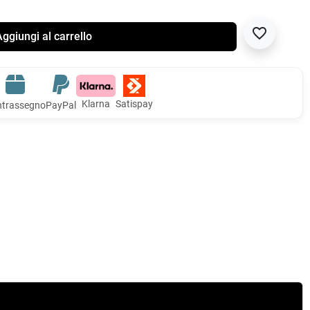
favorite_border
ggiungi al carrello
Klarna
Satispay
trassegno
PayPal