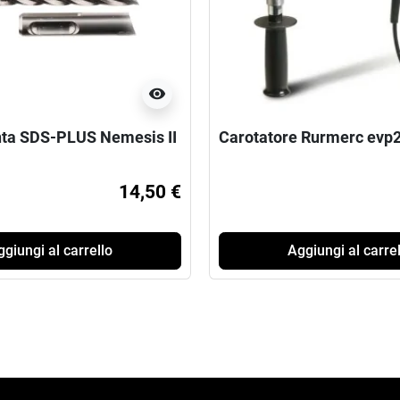
visibility
ta SDS-PLUS Nemesis II
Carotatore Rurmerc evp
14,50 €
giungi al carrello
Aggiungi al carrel