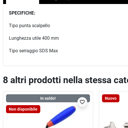
SPECIFICHE:
Tipo punta
scalpello
Lunghezza utile
400 mm
Tipo serraggio
SDS Max
8 altri prodotti nella stessa ca
In saldo!
Nuovo
favorite_border
Non disponibile