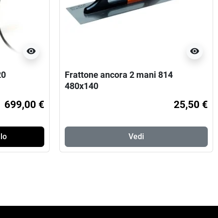
visibility
visibility
20
Frattone ancora 2 mani 814
480x140
699,00 €
25,50 €
lo
Vedi