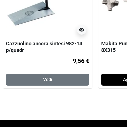
visibility
Cazzuolino ancora sintesi 982-14
Makita Pun
p/quadr
8X315
9,56 €
Vedi
Ag