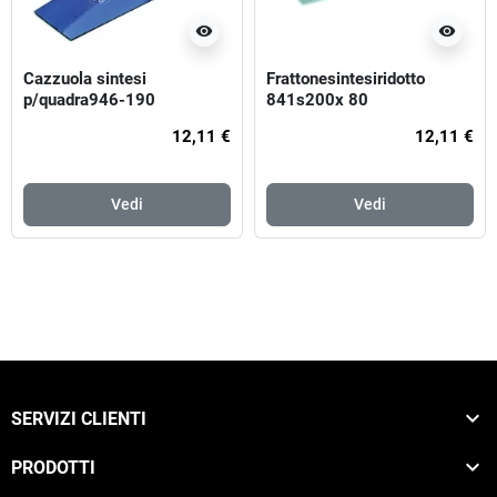
visibility
visibility
Cazzuola sintesi
Frattonesintesiridotto
p/quadra946-190
841s200x 80
12,11 €
12,11 €
Vedi
Vedi

SERVIZI CLIENTI

PRODOTTI