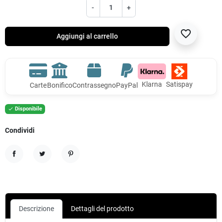
-
+
favorite_border
Aggiungi al carrello
Klarna
Satispay
Carte
Bonifico
Contrassegno
PayPal
Disponibile

Condividi
Condividi
Twitta
Pinterest
Descrizione
Dettagli del prodotto