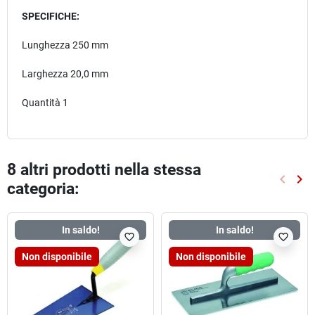
SPECIFICHE:
Lunghezza 250 mm
Larghezza 20,0 mm
Quantità 1
8 altri prodotti nella stessa
keyboard_arrow_left
keyboard_arrow_right
categoria:
Preced
Suc
In saldo!
In saldo!
favorite_border
favorite_border
Non disponibile
Non disponibile