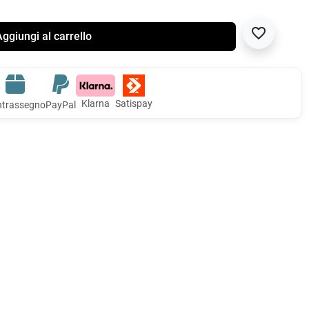
favorite_border
ggiungi al carrello
Klarna
Satispay
trassegno
PayPal