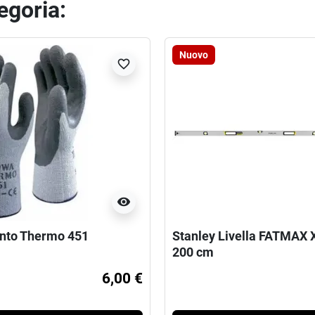
tegoria:
Nuovo
favorite_border
visibility
nto Thermo 451
Stanley Livella FATMAX
200 cm
6,00 €