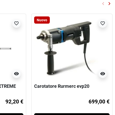
keyboard_arrow_left
keyboard_arrow_right
Preced
Su
Nuovo
favorite_border
favorite_border
visibility
visibility
 XTREME
Carotatore Rurmerc evp20
92,20 €
699,00 €