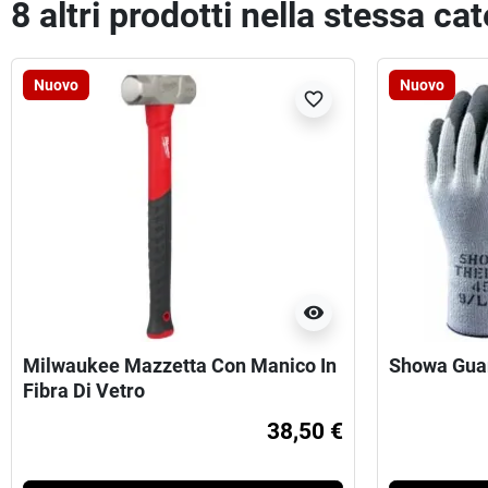
8 altri prodotti nella stessa ca
Nuovo
Nuovo
favorite_border
visibility
Milwaukee Mazzetta Con Manico In
Showa Gua
Fibra Di Vetro
38,50 €