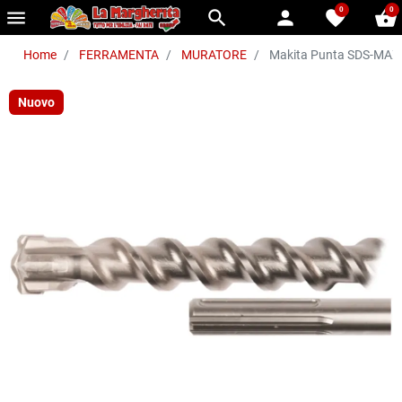
0
0
menu
search
person
favorite
shopping_basket
Home
FERRAMENTA
MURATORE
Makita Punta SDS-MAX Z
Nuovo