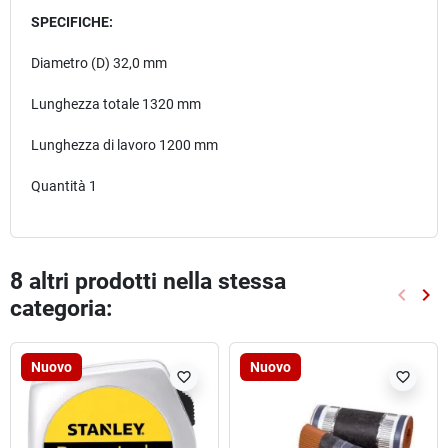
SPECIFICHE:
Diametro (D) 32,0 mm
Lunghezza totale 1320 mm
Lunghezza di lavoro 1200 mm
Quantità 1
8 altri prodotti nella stessa
keyboard_arrow_left
keyboard_arrow_right
categoria:
Preced
Suc
Nuovo
Nuovo
favorite_border
favorite_border