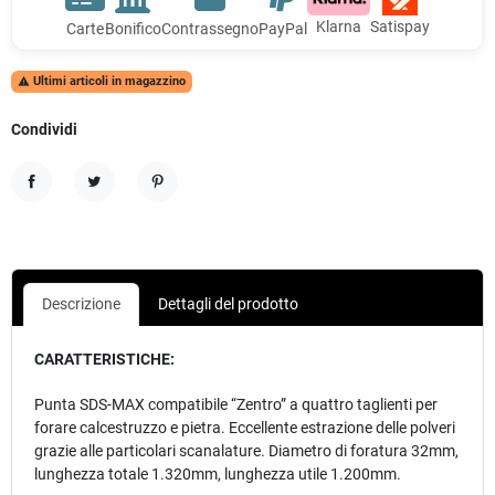
Klarna
Satispay
Carte
Bonifico
Contrassegno
PayPal
Ultimi articoli in magazzino

Condividi
Condividi
Twitta
Pinterest
Descrizione
Dettagli del prodotto
CARATTERISTICHE:
Punta SDS-MAX compatibile “Zentro” a quattro taglienti per
forare calcestruzzo e pietra. Eccellente estrazione delle polveri
grazie alle particolari scanalature. Diametro di foratura 32mm,
lunghezza totale 1.320mm, lunghezza utile 1.200mm.