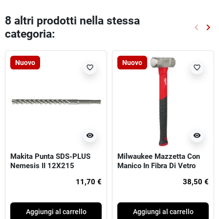
8 altri prodotti nella stessa
keyboard_arrow_left
keyboard_arrow_right
categoria:
Preced
Suc
Nuovo
Nuovo
favorite_border
favorite_border
visibility
visibility
Makita Punta SDS-PLUS
Milwaukee Mazzetta Con
Nemesis II 12X215
Manico In Fibra Di Vetro
11,70 €
38,50 €
Aggiungi al carrello
Aggiungi al carrello