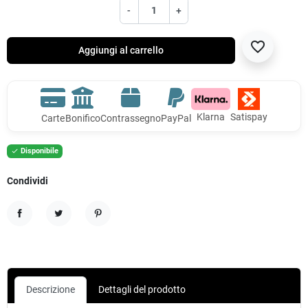
-
+
favorite_border
Aggiungi al carrello
Klarna
Satispay
Carte
Bonifico
Contrassegno
PayPal
Disponibile

Condividi
Condividi
Twitta
Pinterest
Descrizione
Dettagli del prodotto