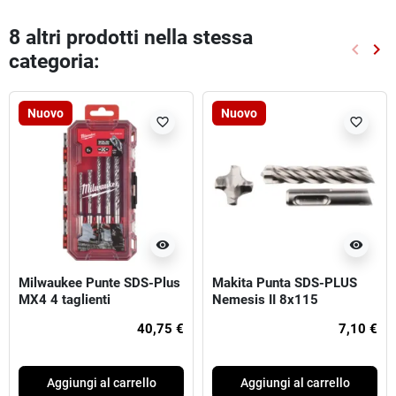
8 altri prodotti nella stessa
keyboard_arrow_left
keyboard_arrow_right
categoria:
Preced
Suc
Nuovo
Nuovo
favorite_border
favorite_border
visibility
visibility
Milwaukee Punte SDS-Plus
Makita Punta SDS-PLUS
MX4 4 taglienti
Nemesis II 8x115
40,75 €
7,10 €
Aggiungi al carrello
Aggiungi al carrello