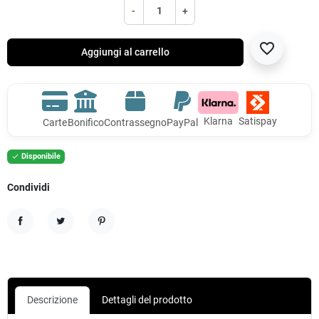
-
+
favorite_border
Aggiungi al carrello
Klarna
Satispay
Carte
Bonifico
Contrassegno
PayPal
Disponibile

Condividi
Condividi
Twitta
Pinterest
Descrizione
Dettagli del prodotto