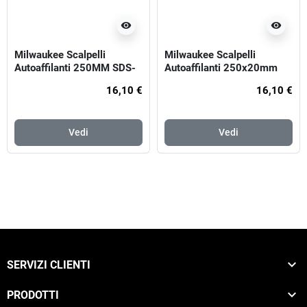
visibility
visibility
Milwaukee Scalpelli
Milwaukee Scalpelli
Autoaffilanti 250MM SDS-
Autoaffilanti 250x20mm
Plus SLEDGE™
SDS-Plus SLEDGE™
16,10 €
16,10 €
Vedi
Vedi

SERVIZI CLIENTI

PRODOTTI