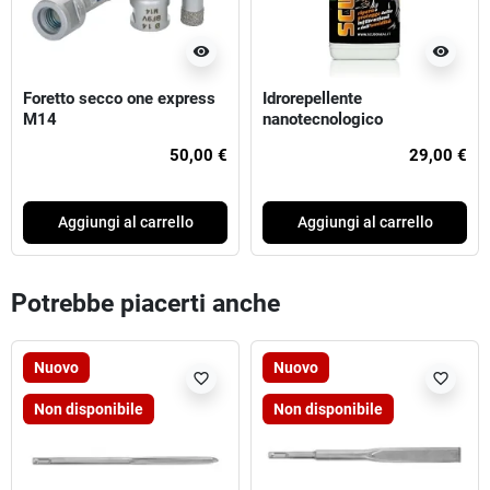
visibility
visibility
Foretto secco one express
Idrorepellente
M14
nanotecnologico
antinfiltrazione SCUDO 1lt
50,00 €
29,00 €
Aggiungi al carrello
Aggiungi al carrello
Potrebbe piacerti anche
Nuovo
Nuovo
favorite_border
favorite_border
Non disponibile
Non disponibile