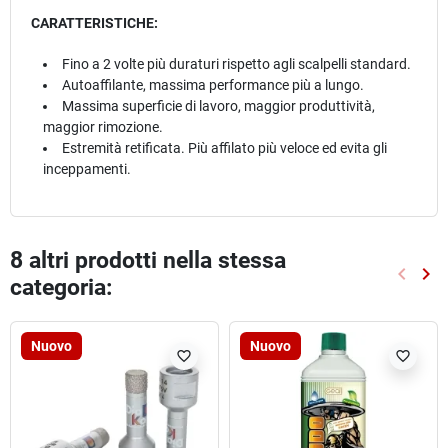
CARATTERISTICHE:
Fino a 2 volte più duraturi rispetto agli scalpelli standard.
Autoaffilante, massima performance più a lungo.
Massima superficie di lavoro, maggior produttività,
maggior rimozione.
Estremità retificata. Più affilato più veloce ed evita gli
inceppamenti.
8 altri prodotti nella stessa
keyboard_arrow_left
keyboard_arrow_right
categoria:
Preced
Suc
Nuovo
Nuovo
favorite_border
favorite_border