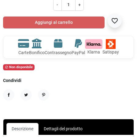
-
+
favorite_border
Aggiungi al carrello
Klarna
Satispay
Carte
Bonifico
Contrassegno
PayPal
Non disponibile

Condividi
Condividi
Twitta
Pinterest
Descrizione
Dettagli del prodotto