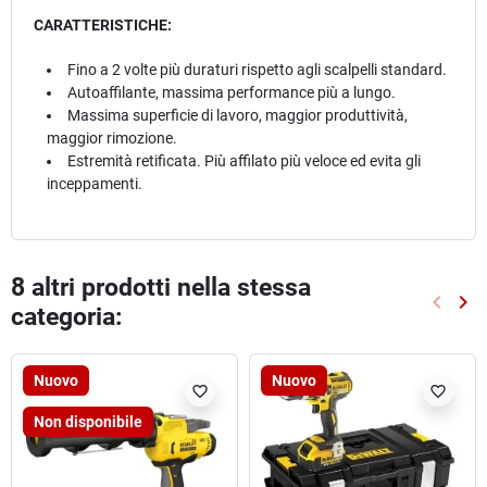
CARATTERISTICHE:
Fino a 2 volte più duraturi rispetto agli scalpelli standard.
Autoaffilante, massima performance più a lungo.
Massima superficie di lavoro, maggior produttività,
maggior rimozione.
Estremità retificata. Più affilato più veloce ed evita gli
inceppamenti.
8 altri prodotti nella stessa
keyboard_arrow_left
keyboard_arrow_right
categoria:
Preced
Suc
Nuovo
Nuovo
favorite_border
favorite_border
Non disponibile