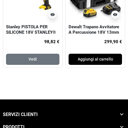
visibility
visibility
Stanley PISTOLA PER
Dewalt Trapano Avvitatore
SILICONE 18V STANLEY®
A Percussione 18V 13mm
FATMAX®
98,82 €
299,90 €
Vedi
Aggiungi al carrello

SERVIZI CLIENTI

PRODOTTI