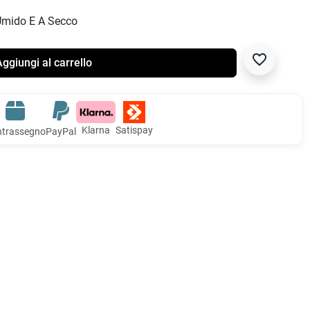
Umido E A Secco
favorite_border
ggiungi al carrello
Klarna
Satispay
trassegno
PayPal