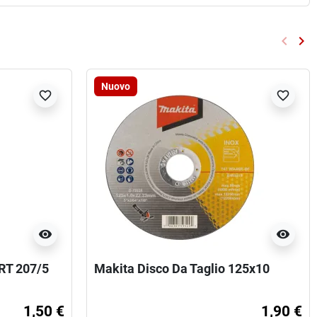
keyboard_arrow_left
keyboard_arrow_right
Preced
Su
Nuovo
favorite_border
favorite_border
visibility
visibility
RT 207/5
Makita Disco Da Taglio 125x10
1,50 €
1,90 €