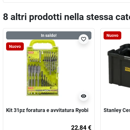
8 altri prodotti nella stessa ca
In saldo!
Nuovo
favorite_border
Nuovo
visibility
Kit 31pz foratura e avvitatura Ryobi
Stanley Ce
22,84 €