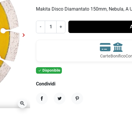
Makita Disco Diamantato 150mm, Nebula, A 
-
+
A
keyboard_arrow_right
Successivo
Carte
Bonifico
Con
Disponibile

Condividi
zoom_in
Condividi
Twitta
Pinterest