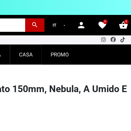
0
0
person
favorite
shopping_basket
search
A
CASA
PROMO
ato 150mm, Nebula, A Umido E