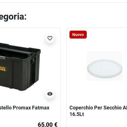
tegoria:
Nuovo
favorite_border
visibility
stello Promax Fatmax
Coperchio Per Secchio A
16.5Lt
65,00 €