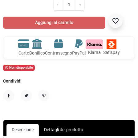
-
+
favorite_border
Aggiungi al carrello
Klarna
Satispay
Carte
Bonifico
Contrassegno
PayPal
Non disponibile

Condividi
Condividi
Twitta
Pinterest
Descrizione
Dettagli del prodotto