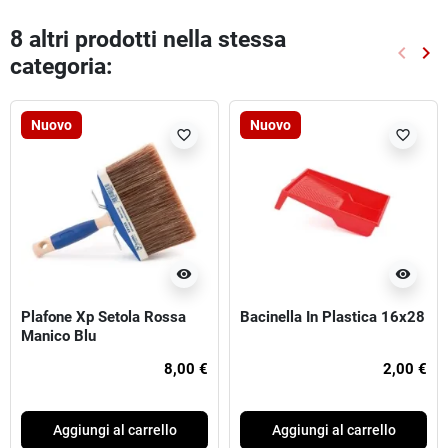
8 altri prodotti nella stessa
keyboard_arrow_left
keyboard_arrow_right
categoria:
Preced
Suc
Nuovo
Nuovo
favorite_border
favorite_border
visibility
visibility
Plafone Xp Setola Rossa
Bacinella In Plastica 16x28
Manico Blu
8,00 €
2,00 €
Aggiungi al carrello
Aggiungi al carrello