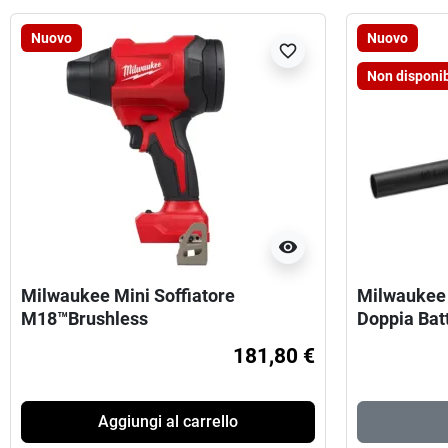
Nuovo
Nuovo
favorite_border
Non disponib
visibility
Milwaukee Mini Soffiatore
Milwaukee 
M18™Brushless
Doppia Bat
181,80 €
Aggiungi al carrello