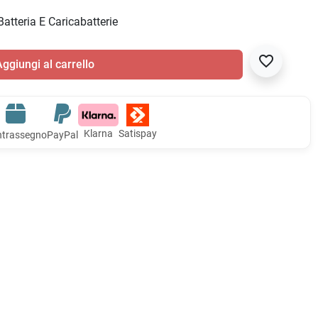
atteria E Caricabatterie
favorite_border
ggiungi al carrello
Klarna
Satispay
trassegno
PayPal