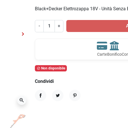
Black+Decker Elettrozappa 18V - Unità Senza B
-
+
A
keyboard_arrow_right
Successivo
Carte
Bonifico
Con
Non disponibile

Condividi
zoom_in
Condividi
Twitta
Pinterest