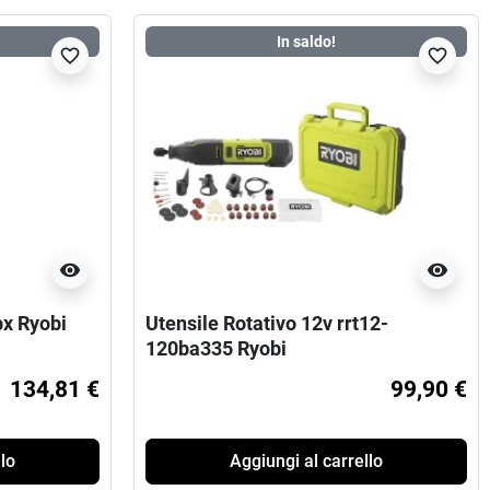
In saldo!
favorite_border
favorite_border
visibility
visibility
x Ryobi
Utensile Rotativo 12v rrt12-
120ba335 Ryobi
134,81 €
99,90 €
lo
Aggiungi al carrello