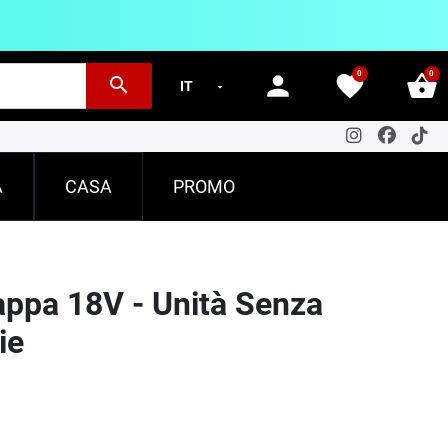
0
0
person
favorite
shopping_basket
search
A
CASA
PROMO
appa 18V - Unità Senza
ie