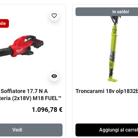
In saldo!
favorite_border
ile
visibility
Soffiatore 17.7 N A
Troncarami 18v olp1832b
teria (2x18V) M18 FUEL™
1.096,78 €
Vedi
Aggiungi al carrel