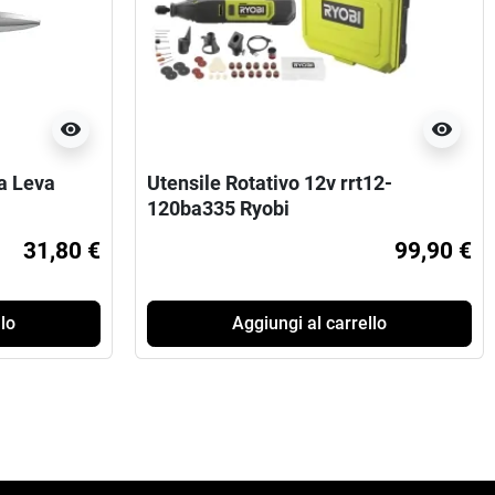
visibility
visibility
a Leva
Utensile Rotativo 12v rrt12-
120ba335 Ryobi
31,80 €
99,90 €
lo
Aggiungi al carrello