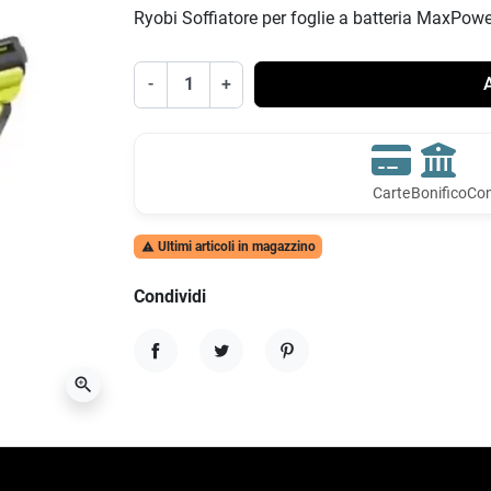
Ryobi Soffiatore per foglie a batteria MaxPow
-
+
A
Carte
Bonifico
Con
Ultimi articoli in magazzino

Condividi
Condividi
Twitta
Pinterest
zoom_in