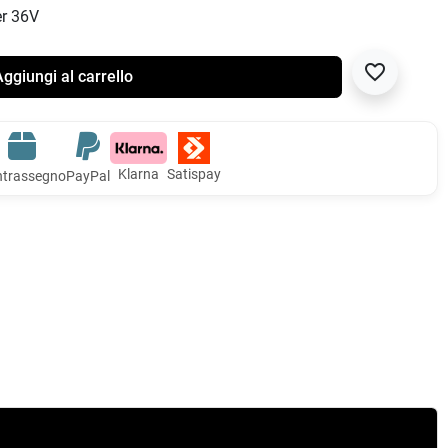
er 36V
favorite_border
ggiungi al carrello
Klarna
Satispay
trassegno
PayPal