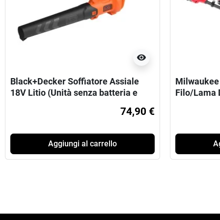
visibility
Black+Decker Soffiatore Assiale
Milwaukee 
18V Litio (Unità senza batteria e
Filo/Lama 
caricabatterie)
M18 FUEL
74,90 €
Aggiungi al carrello
Ag