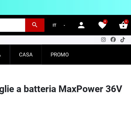
0
0
person
favorite
shopping_basket
search
A
CASA
PROMO
oglie a batteria MaxPower 36V