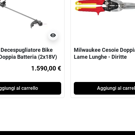
visibility
Decespugliatore Bike
Milwaukee Cesoie Doppi
Doppia Batteria (2x18V)
Lame Lunghe - Diritte
™
1.590,00 €
giungi al carrello
Aggiungi al carrel