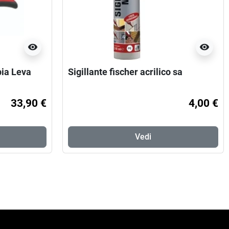
visibility
visibility
ia Leva
Sigillante fischer acrilico sa
33,90 €
4,00 €
Vedi