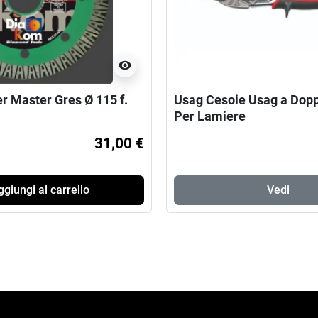
visibility
r Master Gres Ø 115 f.
Usag Cesoie Usag a Dopp
Per Lamiere
31,00 €
giungi al carrello
Vedi