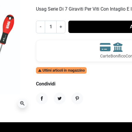
Usag Serie Di 7 Giraviti Per Viti Con Intaglio
-
+
A
Carte
Bonifico
Con
Ultimi articoli in magazzino

Condividi
zoom_in
Condividi
Twitta
Pinterest