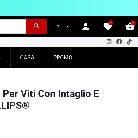
0
0
person
favorite
shopping_basket
search
A
CASA
PROMO
 Per Viti Con Intaglio E
LLIPS®