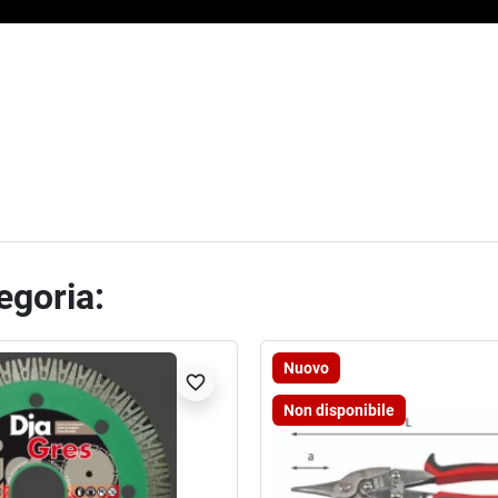
tegoria:
Nuovo
favorite_border
Non disponibile