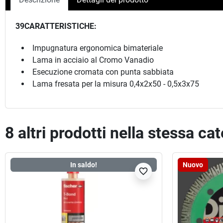
39CARATTERISTICHE:
Impugnatura ergonomica bimateriale
Lama in acciaio al Cromo Vanadio
Esecuzione cromata con punta sabbiata
Lama fresata per la misura 0,4x2x50 - 0,5x3x75
8 altri prodotti nella stessa ca
In saldo!
Nuovo
favorite_border