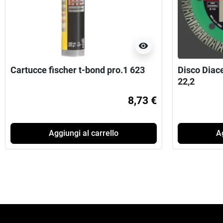
visibility
Cartucce fischer t-bond pro.1 623
Disco Diace
22,2
8,73 €
Aggiungi al carrello
Ag