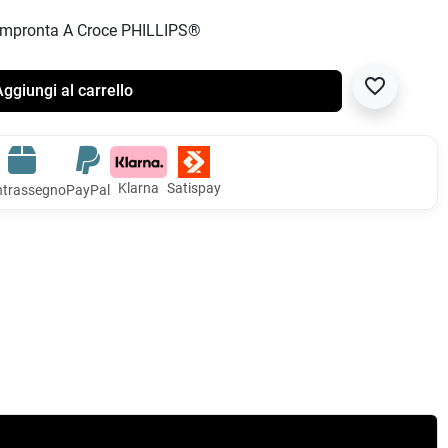
 E Impronta A Croce PHILLIPS®
favorite_border
ggiungi al carrello
Klarna
Satispay
trassegno
PayPal