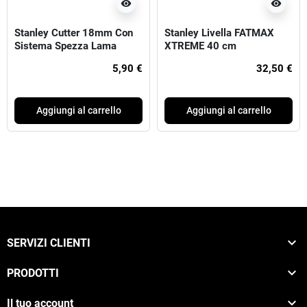
visibility
visibility
Stanley Cutter 18mm Con
Stanley Livella FATMAX
Sistema Spezza Lama
XTREME 40 cm
Integrato (Versione Base)
5,90 €
32,50 €
Aggiungi al carrello
Aggiungi al carrello

SERVIZI CLIENTI

PRODOTTI

Il tuo account