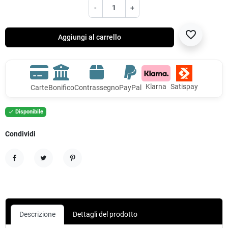
-
+
favorite_border
Aggiungi al carrello
Klarna
Satispay
Carte
Bonifico
Contrassegno
PayPal
Disponibile

Condividi
Condividi
Twitta
Pinterest
Descrizione
Dettagli del prodotto