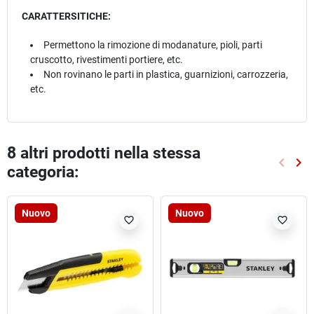
CARATTERSITICHE:
Permettono la rimozione di modanature, pioli, parti
cruscotto, rivestimenti portiere, etc.
Non rovinano le parti in plastica, guarnizioni, carrozzeria,
etc.
8 altri prodotti nella stessa
keyboard_arrow_left
keyboard_arrow_right
categoria:
Preced
Suc
Nuovo
Nuovo
favorite_border
favorite_border