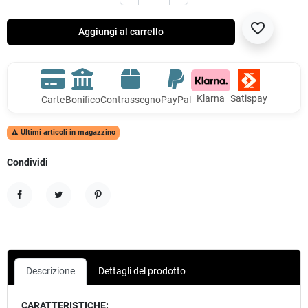
favorite_border
Aggiungi al carrello
Klarna
Satispay
Carte
Bonifico
Contrassegno
PayPal
Ultimi articoli in magazzino

Condividi
Condividi
Twitta
Pinterest
Descrizione
Dettagli del prodotto
CARATTERISTICHE: