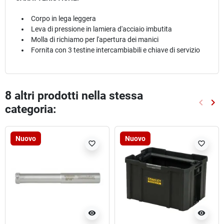
Corpo in lega leggera
Leva di pressione in lamiera d'acciaio imbutita
Molla di richiamo per l'apertura dei manici
Fornita con 3 testine intercambiabili e chiave di servizio
8 altri prodotti nella stessa
keyboard_arrow_left
keyboard_arrow_right
categoria:
Preced
Suc
Nuovo
Nuovo
favorite_border
favorite_border
visibility
visibility