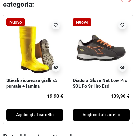
keyboard_arrow_left
keyboard_arrow_right
categoria:
Preced
Suc
Nuovo
Nuovo
favorite_border
favorite_border
visibility
visibility
Stivali sicurezza gialli s5
Diadora Glove Net Low Pro
puntale + lamina
S3L Fo Sr Hro Esd
19,90 €
139,90 €
Aggiungi al carrello
Aggiungi al carrello