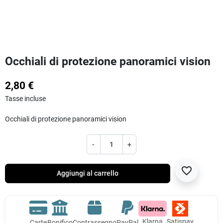
Occhiali di protezione panoramici vision
2,80 €
Tasse incluse
Occhiali di protezione panoramici vision
-
+
favorite_border
Aggiungi al carrello
Klarna
Satispay
Carte
Bonifico
Contrassegno
PayPal