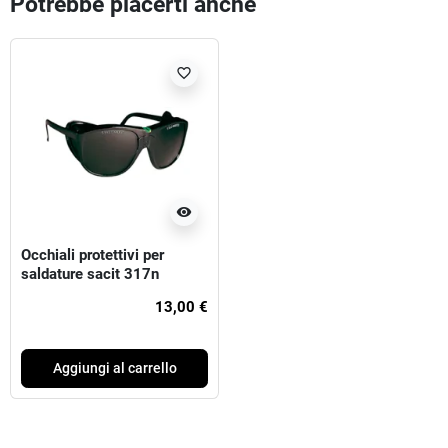
Potrebbe piacerti anche
favorite_border
visibility
Occhiali protettivi per
saldature sacit 317n
13,00 €
Aggiungi al carrello