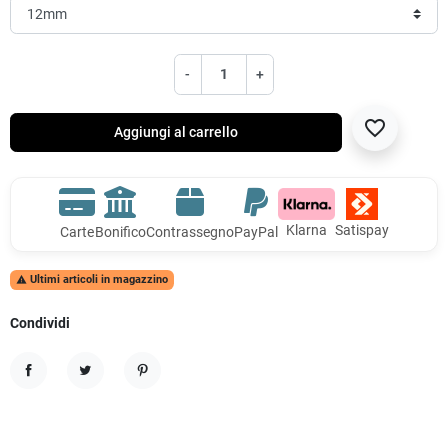
-
+
favorite_border
Aggiungi al carrello
Klarna
Satispay
Carte
Bonifico
Contrassegno
PayPal
Ultimi articoli in magazzino

Condividi
Condividi
Twitta
Pinterest