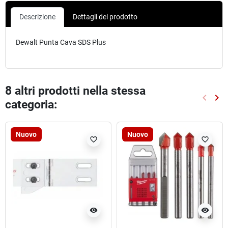
Descrizione
Dettagli del prodotto
Dewalt Punta Cava SDS Plus
8 altri prodotti nella stessa
keyboard_arrow_left
keyboard_arrow_right
categoria:
Preced
Suc
Nuovo
Nuovo
favorite_border
favorite_border
visibility
visibility