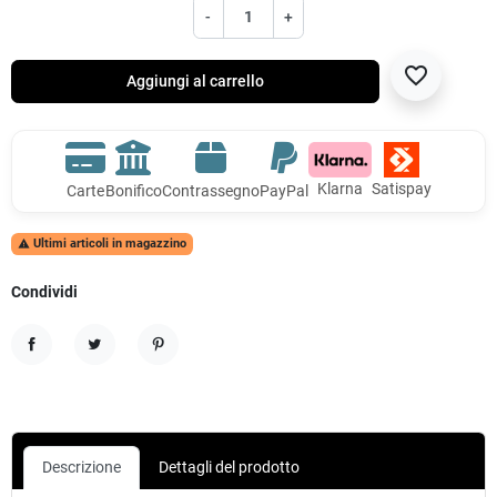
-
+
favorite_border
Aggiungi al carrello
Klarna
Satispay
Carte
Bonifico
Contrassegno
PayPal
Ultimi articoli in magazzino

Condividi
Condividi
Twitta
Pinterest
Descrizione
Dettagli del prodotto