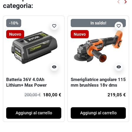
keyboard_arrow_left
keyboard_arrow_right
categoria:
Preced
Suc
-10%
In saldo!
favorite_border
favorite_border
Nuovo
Nuovo
visibility
visibility
Batteria 36V 4.0Ah
Smerigliatrice angolare 115
Lithium+ Max Power
mm brushless 18v dms
Aeg
200,00 €
180,00 €
219,05 €
Aggiungi al carrello
Aggiungi al carrello