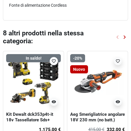
Fonte di alimentazione Cordless
8 altri prodotti nella stessa
keyboard_arrow_left
keyboard_arrow_right
categoria:
Preced
Suc
In saldo!
-20%
favorite_border
favorite_border
Nuovo
visibility
visibility
Kit Dewalt dck353p4t-it
Aeg Smerigliatrice angolare
18v Tassellatore Sds+
18V 230 mm (no batt.)
Trapano A Percussione -
1.175,00 €
415,00 €
332,00 €