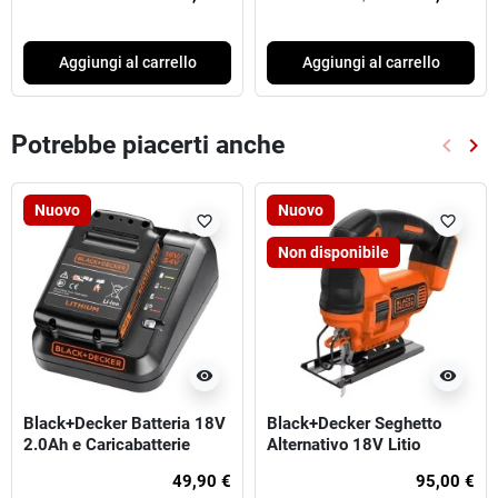
Smerigliatrice 125mm 4
batterie 5 ah
Aggiungi al carrello
Aggiungi al carrello
Potrebbe piacerti anche
keyboard_arrow_left
keyboard_arrow_right
Preced
Suc
Nuovo
Nuovo
favorite_border
favorite_border
Non disponibile
visibility
visibility
Black+Decker Batteria 18V
Black+Decker Seghetto
2.0Ah e Caricabatterie
Alternativo 18V Litio
49,90 €
95,00 €