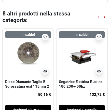
8 altri prodotti nella stessa
keyboard_arrow_left
keyboard_arrow_right
categoria:
Preced
Suc
In saldo!
In saldo!
favorite_border
favorite_border
visibility
visibility
Disco Diamante Taglio E
Segatrice Elettrica Rubi nd-
Sgrossatura ecd 115mm 2
180 230v-50hz
in 1 superpro
50,16 €
132,72 €
Aggiungi al carrello
Aggiungi al carrello