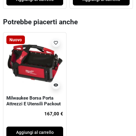
Potrebbe piacerti anche
Nuovo
favorite_border
visibility
Milwaukee Borsa Porta
Attrezzi E Utensili Packout
50cm
167,00 €
Aggiungi al carrello