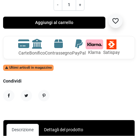
-
+
favorite_border
Aggiungi al carrello
Klarna
Satispay
Carte
Bonifico
Contrassegno
PayPal
Ultimi articoli in magazzino

Condividi
Condividi
Twitta
Pinterest
Descrizione
Dettagli del prodotto