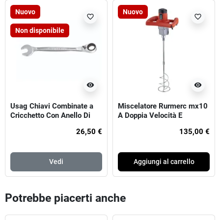
Nuovo
Nuovo
favorite_border
favorite_border
Non disponibile
visibility
visibility
Usag Chiavi Combinate a
Miscelatore Rurmerc mx10
Cricchetto Con Anello Di
A Doppia Velocità E
Tenuta
Regolazione Elettronica
26,50 €
135,00 €
Vedi
Aggiungi al carrello
Potrebbe piacerti anche