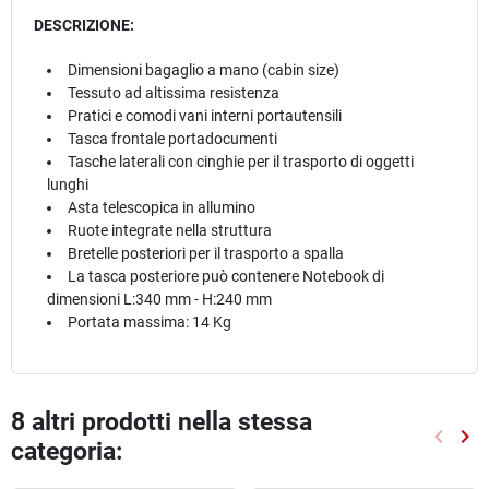
DESCRIZIONE:
Dimensioni bagaglio a mano (cabin size)
Tessuto ad altissima resistenza
Pratici e comodi vani interni portautensili
Tasca frontale portadocumenti
Tasche laterali con cinghie per il trasporto di oggetti
lunghi
Asta telescopica in allumino
Ruote integrate nella struttura
Bretelle posteriori per il trasporto a spalla
La tasca posteriore può contenere Notebook di
dimensioni L:340 mm - H:240 mm
Portata massima: 14 Kg
8 altri prodotti nella stessa
keyboard_arrow_left
keyboard_arrow_right
categoria:
Preced
Suc