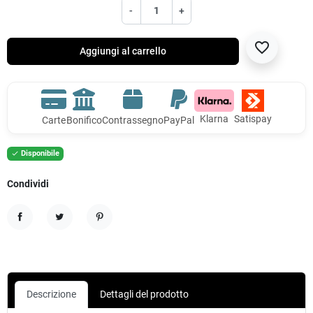
-
+
favorite_border
Aggiungi al carrello
Klarna
Satispay
Carte
Bonifico
Contrassegno
PayPal
Disponibile

Condividi
Condividi
Twitta
Pinterest
Descrizione
Dettagli del prodotto