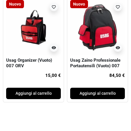
Nuovo
Nuovo
favorite_border
favorite_border
visibility
visibility
Usag Organizer (Vuoto)
Usag Zaino Professionale
007 ORV
Portautensili (Vuoto) 007
SV
15,00 €
84,50 €
Aggiungi al carrello
Aggiungi al carrello