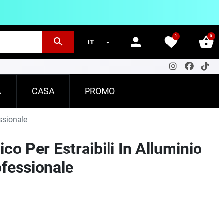
0
0
person
favorite
shopping_basket
search
A
CASA
PROMO
ssionale
co Per Estraibili In Alluminio
fessionale