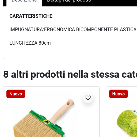
CARATTERISTICHE
:
IMPUGNATURA:ERGONOMICA BICOMPONENTE PLASTICA
LUNGHEZZA:80cm
8 altri prodotti nella stessa ca
Nuovo
Nuovo
favorite_border