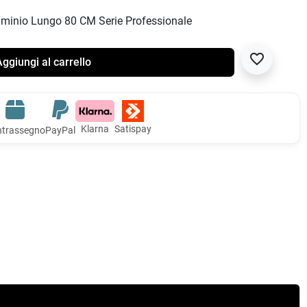
lluminio Lungo 80 CM Serie Professionale
favorite_border
ggiungi al carrello
Klarna
Satispay
trassegno
PayPal