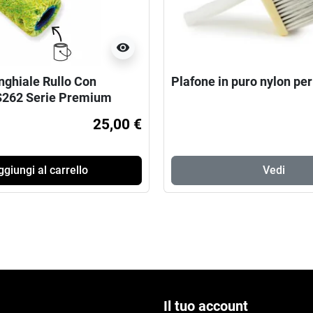
visibility
nghiale Rullo Con
Plafone in puro nylon per
S262 Serie Premium
25,00 €
giungi al carrello
Vedi
Il tuo account