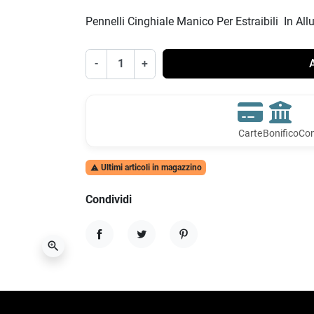
Pennelli Cinghiale Manico Per Estraibili In A
-
+
A
Carte
Bonifico
Con
Ultimi articoli in magazzino

Condividi
zoom_in
Condividi
Twitta
Pinterest