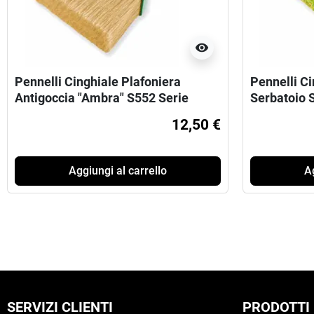
visibility
Pennelli Cinghiale Plafoniera
Pennelli Ci
Antigoccia "Ambra" S552 Serie
Serbatoio 
Premium
12,50 €
Aggiungi al carrello
Ag
SERVIZI CLIENTI
PRODOTTI