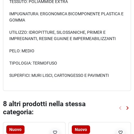
TESSUTO: POLIAMMIDE EXTRA
IMPUGNATURA: ERGONOMICA BICOMPONENTE PLASTICA E
GOMMA
UTILIZZO: IDROPITTURE, SILOSSANICHE, PRIMER E
IMPREGNANTI, RESINE GUAINE E IMPERMEABILIZZANTI
PELO: MEDIO
TIPOLOGIA: TERMOFUSO
SUPERFICI: MURI LISCI, CARTONGESSO E PAVIMENTI
8 altri prodotti nella stessa
keyboard_arrow_left
keyboard_arrow_right
categoria:
Preced
Suc
Nuovo
Nuovo
favorite_border
favorite_border