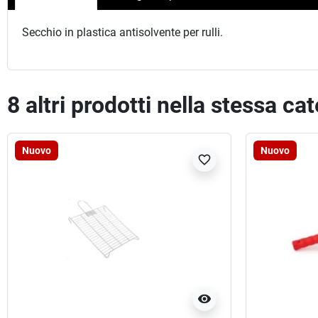
Secchio in plastica antisolvente per rulli.
8 altri prodotti nella stessa ca
Nuovo
Nuovo
favorite_border
visibility