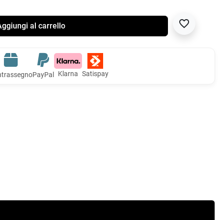
favorite_border
ggiungi al carrello
Klarna
Satispay
trassegno
PayPal