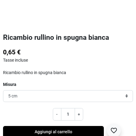
Ricambio rullino in spugna bianca
0,65 €
Tasse incluse
Ricambio rullino in spugna bianca
Misura
-
+
favorite_border
Aggiungi al carrello