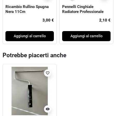
Ricambio Rullino Spugna
Pennelli Cinghiale
Nera 11Cm
Radiatore Professionale
S449 Serie Galaxy
3,00 €
2,10 €
Aggiungi al carrello
Aggiungi al carrello
Potrebbe piacerti anche
favorite_border
visibility