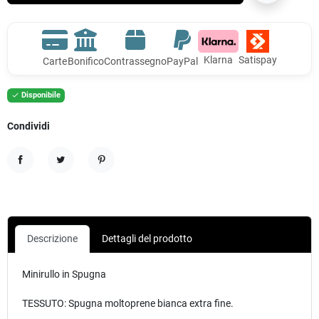
Klarna
Satispay
Carte
Bonifico
Contrassegno
PayPal
Disponibile

Condividi
Condividi
Twitta
Pinterest
Descrizione
Dettagli del prodotto
Minirullo in Spugna
TESSUTO: Spugna moltoprene bianca extra fine.