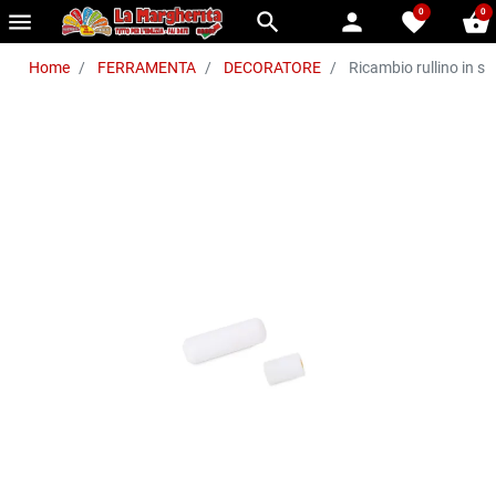
0
0
menu
search
person
favorite
shopping_basket
Home
FERRAMENTA
DECORATORE
Ricambio rullino in s