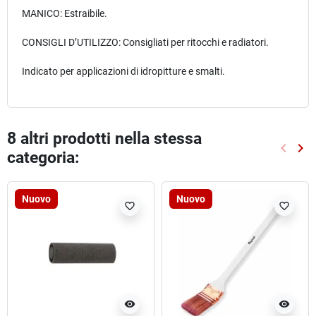
MANICO: Estraibile.
CONSIGLI D’UTILIZZO: Consigliati per ritocchi e radiatori.
Indicato per applicazioni di idropitture e smalti.
8 altri prodotti nella stessa
keyboard_arrow_left
keyboard_arrow_right
categoria:
Preced
Suc
Nuovo
Nuovo
favorite_border
favorite_border
visibility
visibility