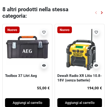
8 altri prodotti nella stessa
keyboard_arrow_left
keyboard_arrow_right
categoria:
Preced
Suc
Nuovo
Nuovo
favorite_border
favorite_border
visibility
visibility
Toolbox 37 Litri Aeg
Dewalt Radio XR Litio 10.8-
18V (senza batterie)
55,00 €
194,00 €
Aggiungi al carrello
Aggiungi al carrello