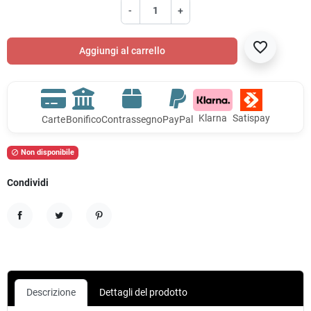
-
+
favorite_border
Aggiungi al carrello
Klarna
Satispay
Carte
Bonifico
Contrassegno
PayPal
Non disponibile

Condividi
Condividi
Twitta
Pinterest
Descrizione
Dettagli del prodotto