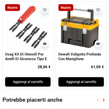
Nuovo
Nuovo
favorite_border
favorite_border
visibility
visibility
Usag Kit Di Utensili Per
Dewalt Valigetta Profonda
Anelli Di Sicurezza Tipo E
Con Maniglione
28,06 €
61,00 €
Aggiungi al carrello
Aggiungi al carrello
Potrebbe piacerti anche
keyboard_arrow_left
keyboard_arrow_right
Preced
Suc