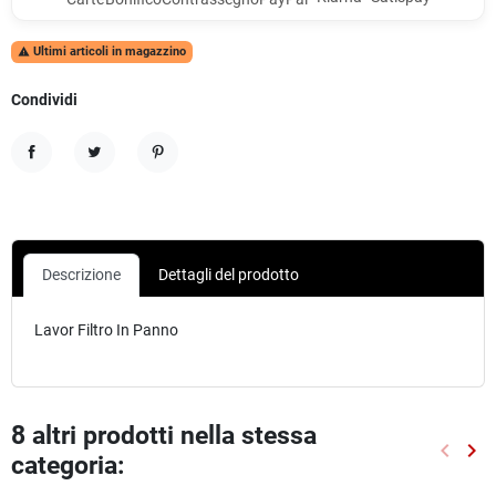
Ultimi articoli in magazzino

Condividi
Condividi
Twitta
Pinterest
Descrizione
Dettagli del prodotto
Lavor Filtro In Panno
8 altri prodotti nella stessa
keyboard_arrow_left
keyboard_arrow_right
categoria:
Preced
Suc