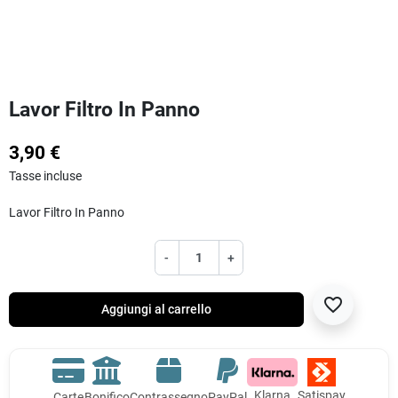
Lavor Filtro In Panno
3,90 €
Tasse incluse
Lavor Filtro In Panno
-
+
favorite_border
Aggiungi al carrello
Klarna
Satispay
Carte
Bonifico
Contrassegno
PayPal