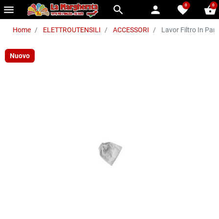
0
0
menu
search
person
favorite
shopping_basket
Home
ELETTROUTENSILI
ACCESSORI
Lavor Filtro In Pan
Nuovo