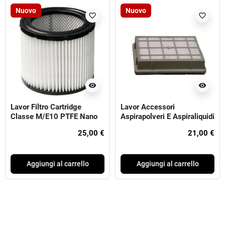
Nuovo
Nuovo
favorite_border
favorite_border
visibility
visibility
Lavor Filtro Cartridge
Lavor Accessori
Classe M/E10 PTFE Nano
Aspirapolveri E Aspiraliquidi
Per PRO WORKER
- Filtro USCITA HEPA
25,00 €
21,00 €
Aggiungi al carrello
Aggiungi al carrello