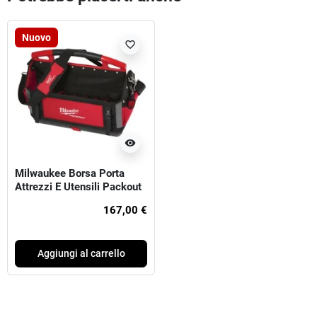
Nuovo
favorite_border
visibility
Milwaukee Borsa Porta
Attrezzi E Utensili Packout
50cm
167,00 €
Aggiungi al carrello