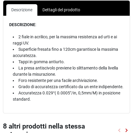
Descrizione
Dettagli del prodotto
DESCRIZIONE
:
2 fiale in acrilico, per la massima resistenza ad urti e ai
raggi UV.
Superficie fresata fino a 120cm garantisce la massima
accuratezza.
Tappi in gomma antiurto.
La presa antiscivolo previene lo slittamento della livella
durante la misurazione.
Foro resistente per una facile archiviazione.
Grado di accuratezza certificato da un ente indipendente.
Accuratezza 0.029°( 0.0005"/in, 0,5mm/M) in posizione
standard.
8 altri prodotti nella stessa
keyboard_arrow_left
keyboard_arrow_right
Preced
Suc