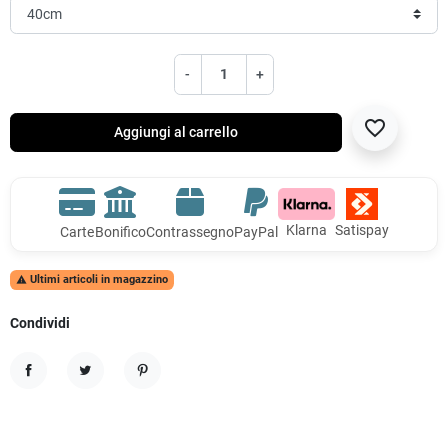
-
+
favorite_border
Aggiungi al carrello
Klarna
Satispay
Carte
Bonifico
Contrassegno
PayPal
Ultimi articoli in magazzino

Condividi
Condividi
Twitta
Pinterest