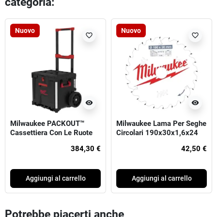
categoria:
Nuovo
Nuovo
favorite_border
favorite_border
visibility
visibility
Milwaukee PACKOUT™
Milwaukee Lama Per Seghe
Cassettiera Con Le Ruote
Circolari 190x30x1,6x24
384,30 €
42,50 €
Aggiungi al carrello
Aggiungi al carrello
Potrebbe piacerti anche