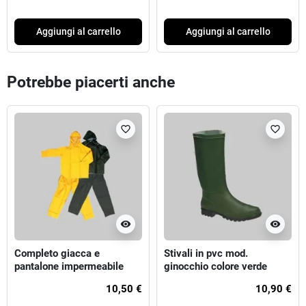
Aggiungi al carrello
Aggiungi al carrello
Potrebbe piacerti anche
favorite_border
favorite_border
visibility
visibility
Completo giacca e
Stivali in pvc mod.
pantalone impermeabile
ginocchio colore verde
390 gr colore giallo
10,50 €
10,90 €