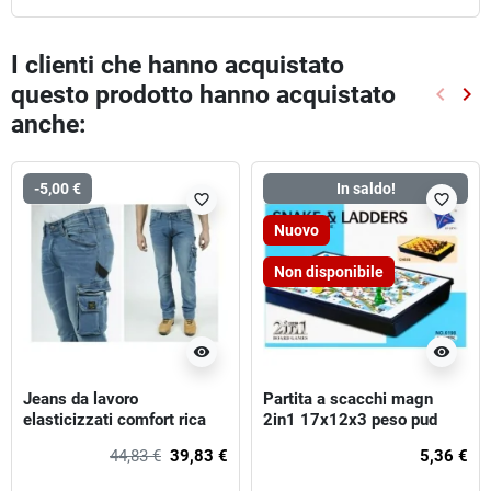
I clienti che hanno acquistato
questo prodotto hanno acquistato
keyboard_arrow_left
keyboard_arrow_right
Preced
Suc
anche:
-5,00 €
In saldo!
favorite_border
favorite_border
Nuovo
Non disponibile
visibility
visibility
Jeans da lavoro
Partita a scacchi magn
elasticizzati comfort rica
2in1 17x12x3 peso pud
lewis job
44,83 €
39,83 €
5,36 €