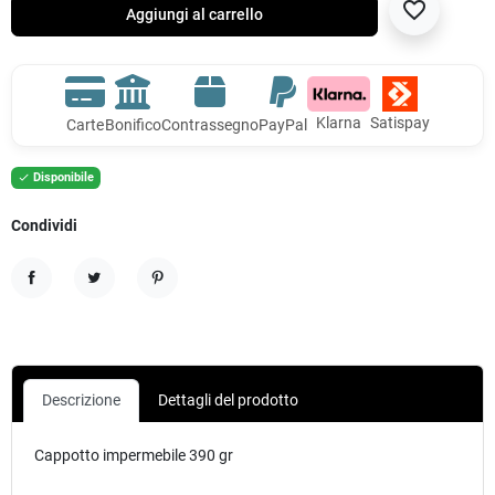
favorite_border
Aggiungi al carrello
Klarna
Satispay
Carte
Bonifico
Contrassegno
PayPal
Disponibile

Condividi
Condividi
Twitta
Pinterest
Descrizione
Dettagli del prodotto
Cappotto impermebile 390 gr