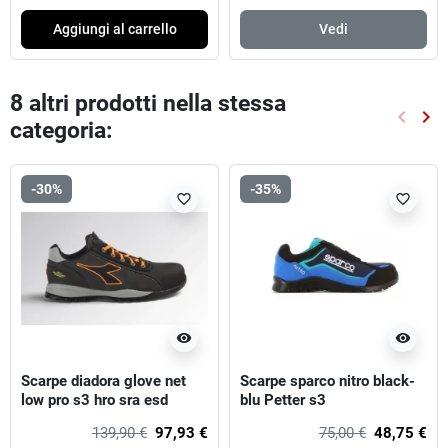
Aggiungi al carrello
Vedi
8 altri prodotti nella stessa
keyboard_arrow_left
keyboard_arrow_right
categoria:
Preced
Suc
-30%
-35%
favorite_border
favorite_border
visibility
visibility
Scarpe diadora glove net
Scarpe sparco nitro black-
low pro s3 hro sra esd
blu Petter s3
139,90 €
97,93 €
75,00 €
48,75 €