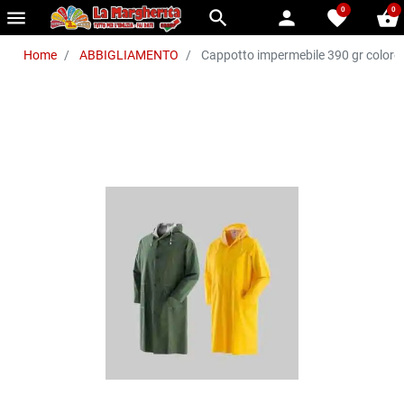
0
0
menu
search
person
favorite
shopping_basket
Home
ABBIGLIAMENTO
Cappotto impermebile 390 gr colore 