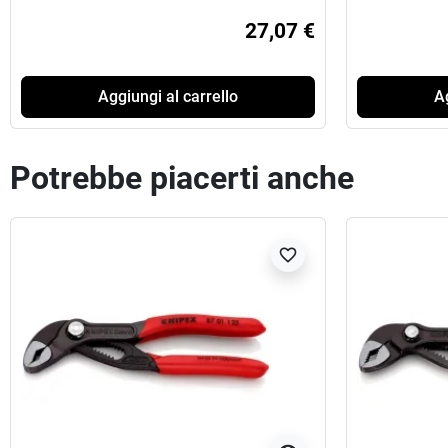
27,07 €
Aggiungi al carrello
Ag
Potrebbe piacerti anche
favorite_border