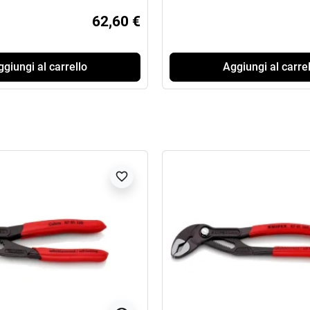
62,60 €
giungi al carrello
Aggiungi al carrel
favorite_border