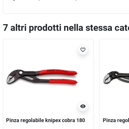
7 altri prodotti nella stessa ca
favorite_border
visibility
Pinza regolabile knipex cobra 180
Pinza rego