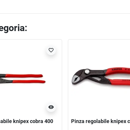
tegoria:
favorite_border
visibility
labile knipex cobra 400
Pinza regolabile knipex 