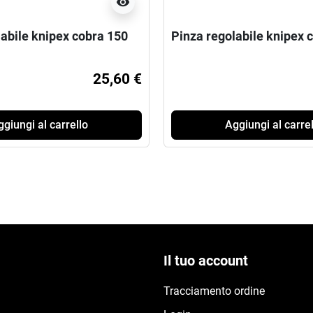
visibility
labile knipex cobra 150
Pinza regolabile knipex 
25,60 €
giungi al carrello
Aggiungi al carrel
Il tuo account
Tracciamento ordine