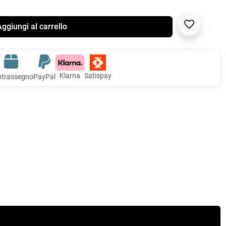
favorite_border
ggiungi al carrello
Klarna
Satispay
trassegno
PayPal