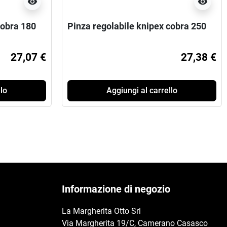
visibility
visibility
cobra 180
Pinza regolabile knipex cobra 250
27,07 €
27,38 €
lo
Aggiungi al carrello
Informazione di negozio
La Margherita Otto Srl
Via Margherita 19/C, Camerano Casasco