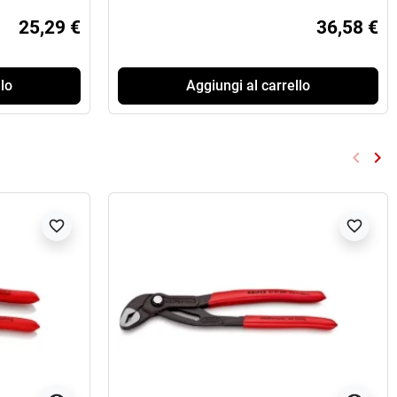
25,29 €
36,58 €
lo
Aggiungi al carrello
keyboard_arrow_left
keyboard_arrow_right
Preced
Su
favorite_border
favorite_border