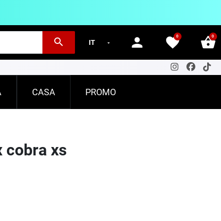
0
0
person
favorite
shopping_basket
search
A
CASA
PROMO
x cobra xs