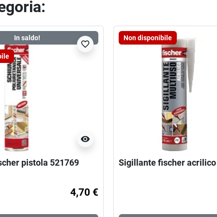
tegoria:
In saldo!
Non disponibile
favorite_border
ile
visibility
scher pistola 521769
Sigillante fischer acrilico
4,70 €