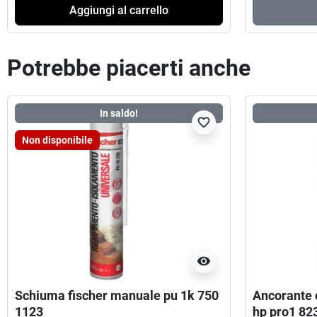
Aggiungi al carrello
Potrebbe piacerti anche
In saldo!
favorite_border
Non disponibile
visibility
Schiuma fischer manuale pu 1k 750
Ancorante c
1123
hp pro1 82