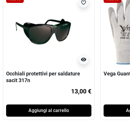
favorite_border
visibility
Occhiali protettivi per saldature
Vega Guant
sacit 317n
13,00 €
Aggiungi al carrello
Ag