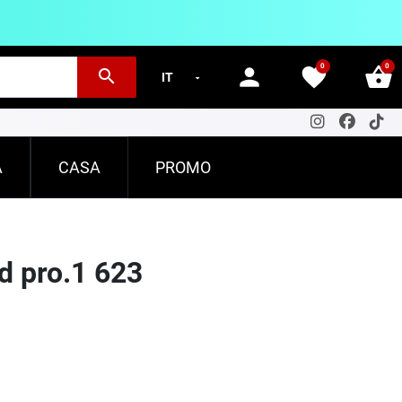
0
0
person
favorite
shopping_basket
search
A
CASA
PROMO
d pro.1 623