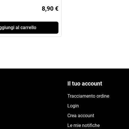
8,90 €
giungi al carrello
Il tuo account
Tracciamento ordine
Login
Crea account
Le mie notifiche