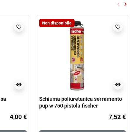
keyboard_arrow_left
keyboard_arrow_right
Preced
Su
Non disponibile
favorite_border
favorite_border
visibility
visibility
 sa
Schiuma poliuretanica serramento
pup w 750 pistola fischer
4,00 €
7,52 €