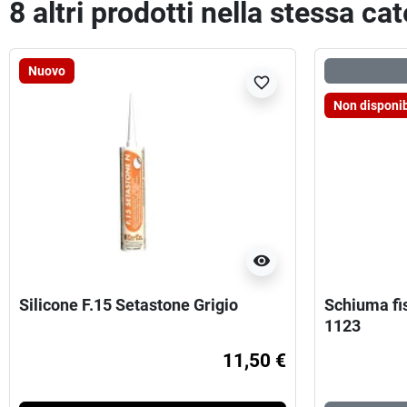
8 altri prodotti nella stessa ca
Nuovo
favorite_border
Non disponib
visibility
Silicone F.15 Setastone Grigio
Schiuma fi
1123
11,50 €