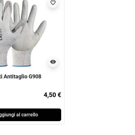
favorite_border
visibility
i Antitaglio G908
4,50 €
giungi al carrello