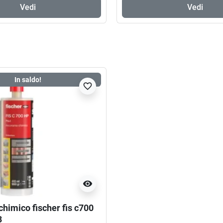
Vedi
Vedi
In saldo!
favorite_border
visibility
himico fischer fis c700
3