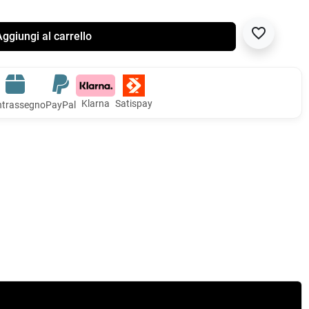
favorite_border
ggiungi al carrello
Klarna
Satispay
trassegno
PayPal