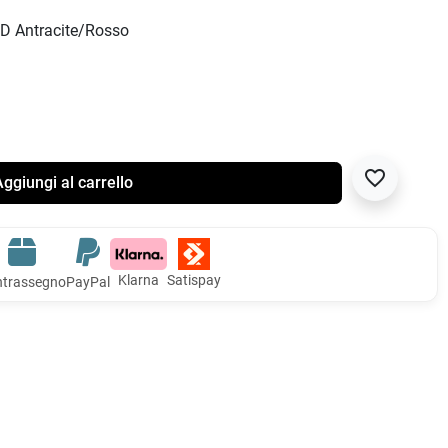
D Antracite/Rosso
favorite_border
ggiungi al carrello
Klarna
Satispay
trassegno
PayPal