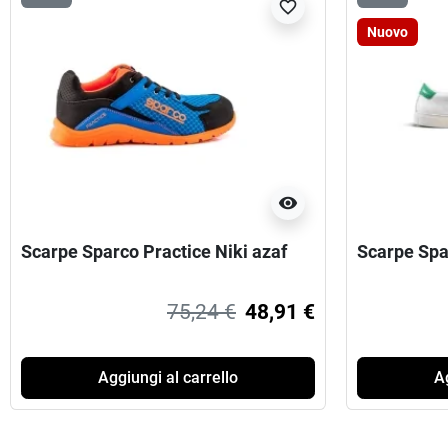
favorite_border
Nuovo
visibility
Scarpe Sparco Practice Niki azaf
Scarpe Spa
75,24 €
48,91 €
Aggiungi al carrello
Ag