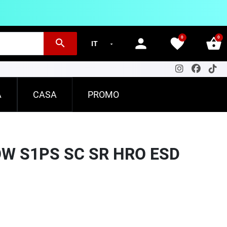
0
0
person
favorite
shopping_basket
search
A
CASA
PROMO
LOW S1PS SC SR HRO ESD