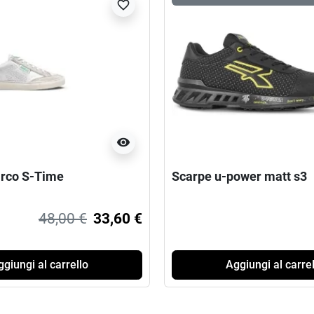
favorite_border
visibility
rco S-Time
Scarpe u-power matt s3
48,00 €
33,60 €
giungi al carrello
Aggiungi al carrel