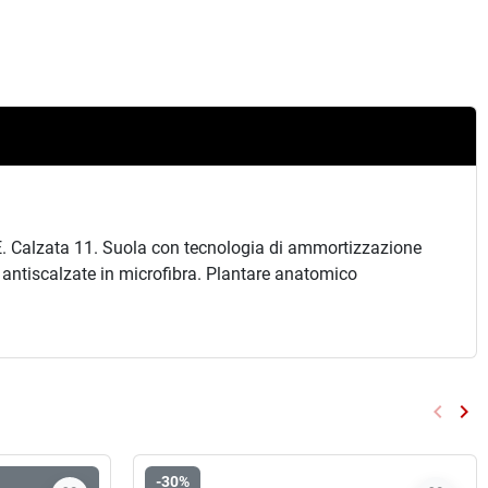
LE. Calzata 11. Suola con tecnologia di ammortizzazione
 antiscalzate in microfibra. Plantare anatomico
keyboard_arrow_left
keyboard_arrow_right
Preced
Su
-30%