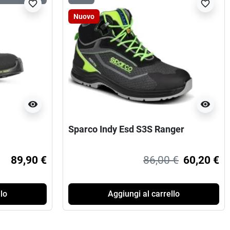
favorite_border
favorite_border
Nuovo
visibility
visibility
Sparco Indy Esd S3S Ranger
89,90 €
86,00 €
60,20 €
lo
Aggiungi al carrello