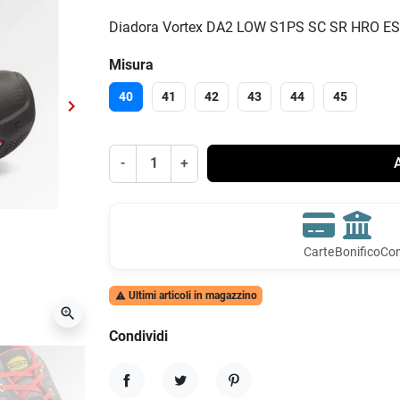
Diadora Vortex DA2 LOW S1PS SC SR HRO ES
Misura
40
41
42
43
44
45
keyboard_arrow_right
Successivo
-
+
A
Carte
Bonifico
Con
Ultimi articoli in magazzino

zoom_in
Condividi
Condividi
Twitta
Pinterest