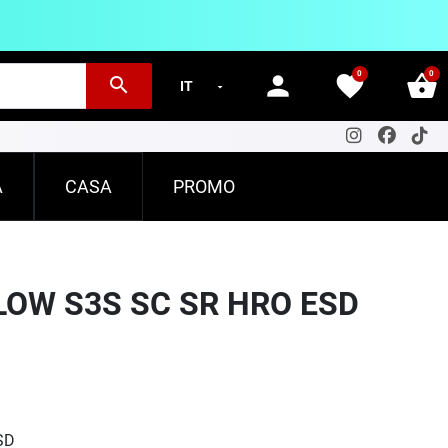
0
0
person
favorite
shopping_basket
search
A
CASA
PROMO
LOW S3S SC SR HRO ESD
SD