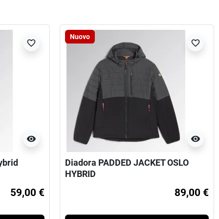
Nuovo
favorite_border
favorite_border
visibility
visibility
ybrid
Diadora PADDED JACKET OSLO
HYBRID
59,00 €
89,00 €