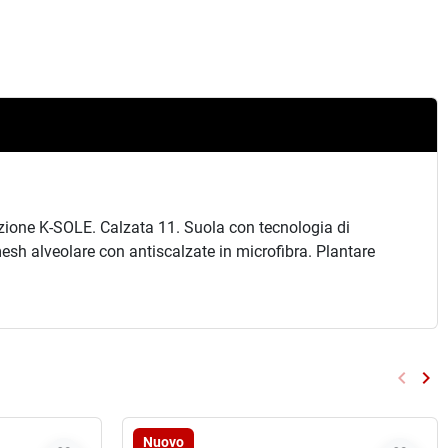
razione K-SOLE. Calzata 11. Suola con tecnologia di
sh alveolare con antiscalzate in microfibra. Plantare
keyboard_arrow_left
keyboard_arrow_right
Preced
Su
Nuovo