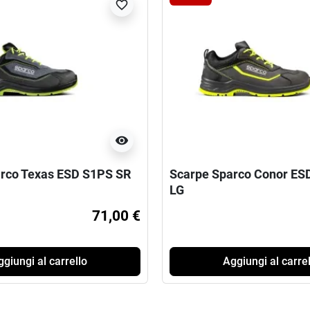
favorite_border
visibility
rco Texas ESD S1PS SR
Scarpe Sparco Conor ES
LG
71,00 €
giungi al carrello
Aggiungi al carrel