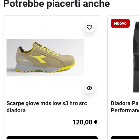
Potrebbe piacerti anche
Nuovo
favorite_border
visibility
Scarpe glove mds low s3 hro src
Diadora Pa
diadora
Performan
120,00 €