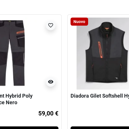
Nuovo
favorite_border
visibility
nt Hybrid Poly
Diadora Gilet Softshell H
ce Nero
59,00 €