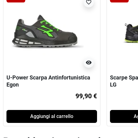
favorite_border
visibility
U-Power Scarpa Antinfortunistica
Scarpe Spa
Egon
LG
99,90 €
Aggiungi al carrello
Ag