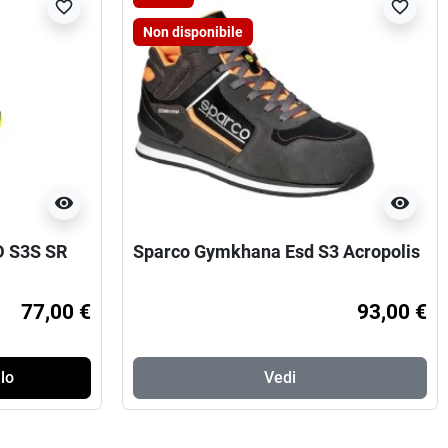
favorite_border
favorite_border
Non disponibile
visibility
visibility
D S3S SR
Sparco Gymkhana Esd S3 Acropolis
77,00 €
93,00 €
lo
Vedi