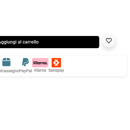
favorite_border
ggiungi al carrello
Klarna
Satispay
trassegno
PayPal