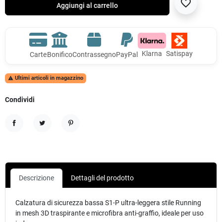
favorite_border
Aggiungi al carrello
Klarna
Satispay
Carte
Bonifico
Contrassegno
PayPal
Ultimi articoli in magazzino

Condividi
Condividi
Twitta
Pinterest
Descrizione
Dettagli del prodotto
Calzatura di sicurezza bassa S1-P ultra-leggera stile Running
in mesh 3D traspirante e microfibra anti-graffio, ideale per uso