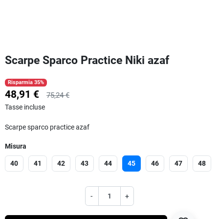
Scarpe Sparco Practice Niki azaf
Risparmia 35%
48,91 €
75,24 €
Tasse incluse
Scarpe sparco practice azaf
Misura
40
41
42
43
44
45
46
47
48
-
+