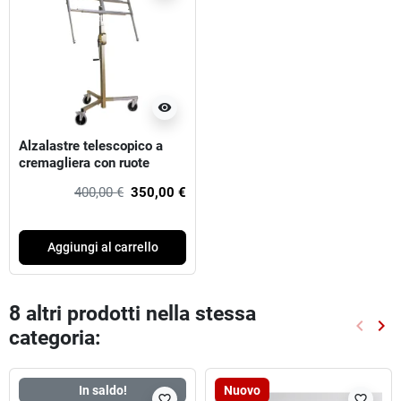
visibility
Alzalastre telescopico a
cremagliera con ruote
smontabili akifix ®
400,00 €
350,00 €
Aggiungi al carrello
8 altri prodotti nella stessa
keyboard_arrow_left
keyboard_arrow_right
categoria:
Preced
Suc
In saldo!
Nuovo
favorite_border
favorite_border