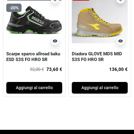
-20%
visibility
visibility
Scarpe sparco allroad baku
Diadora GLOVE MDS MID
ESD S3S FO HRO SR
S3S FO HRO SR
92,00 €
73,60 €
136,00 €
Aggiungi al carrello
Aggiungi al carrello