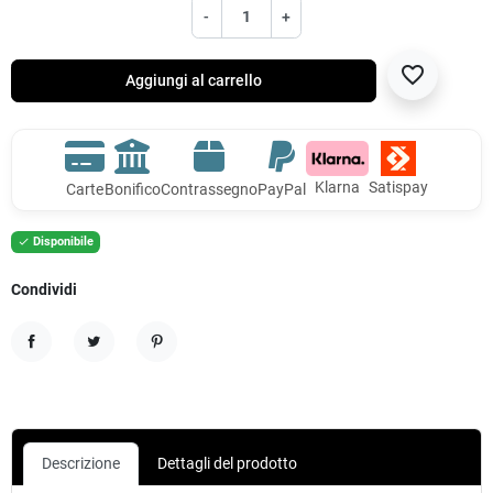
-
+
favorite_border
Aggiungi al carrello
Klarna
Satispay
Carte
Bonifico
Contrassegno
PayPal
Disponibile

Condividi
Condividi
Twitta
Pinterest
Descrizione
Dettagli del prodotto