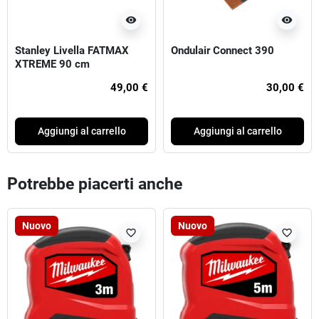
visibility
visibility
Stanley Livella FATMAX
Ondulair Connect 390
XTREME 90 cm
49,00 €
30,00 €
Aggiungi al carrello
Aggiungi al carrello
Potrebbe piacerti anche
Nuovo
Nuovo
favorite_border
favorite_border