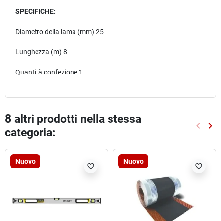
SPECIFICHE:
Diametro della lama (mm) 25
Lunghezza (m) 8
Quantità confezione 1
8 altri prodotti nella stessa
keyboard_arrow_left
keyboard_arrow_right
categoria:
Preced
Suc
Nuovo
Nuovo
favorite_border
favorite_border