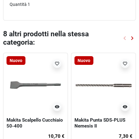
Quantità 1
8 altri prodotti nella stessa
keyboard_arrow_left
keyboard_arrow_right
categoria:
Preced
Suc
Nuovo
Nuovo
favorite_border
favorite_border
visibility
visibility
Makita Scalpello Cucchiaio
Makita Punta SDS-PLUS
50-400
Nemesis II
10,70 €
7,30 €