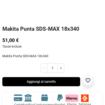
Makita Punta SDS-MAX 18x340
51,00 €
Tasse incluse
Makita Punta SDS-MAX 18x340
-
+
favorite_border
Aggiungi al carrello
Klarna
Satispay
Carte
Bonifico
Contrassegno
PayPal