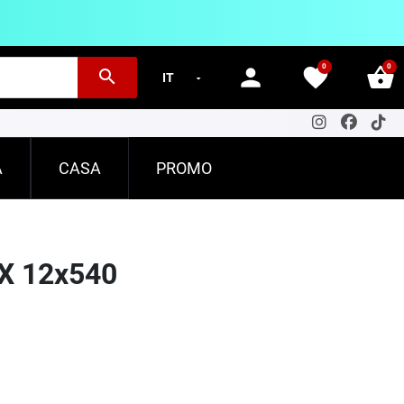
0
0
person
favorite
shopping_basket
search
A
CASA
PROMO
X 12x540