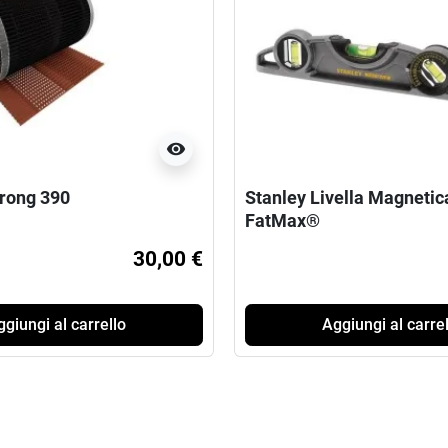
visibility
trong 390
Stanley Livella Magnetic
FatMax®
30,00 €
giungi al carrello
Aggiungi al carrel