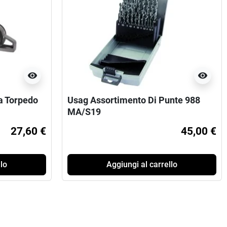
visibility
visibility
a Torpedo
Usag Assortimento Di Punte 988
MA/S19
27,60 €
45,00 €
lo
Aggiungi al carrello