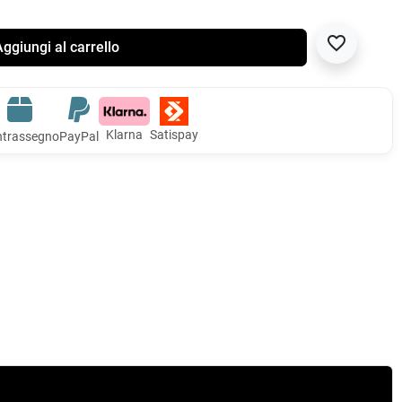
favorite_border
ggiungi al carrello
Klarna
Satispay
trassegno
PayPal