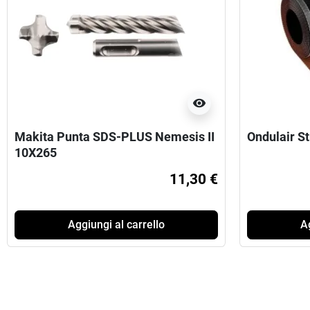
visibility
Makita Punta SDS-PLUS Nemesis II
Ondulair S
10X265
11,30 €
Aggiungi al carrello
Ag