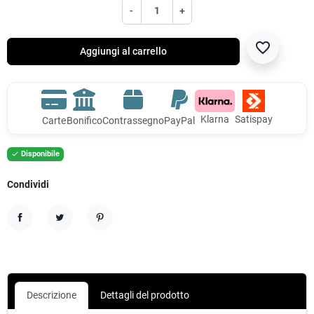
-
+
favorite_border
Aggiungi al carrello
Klarna
Satispay
Carte
Bonifico
Contrassegno
PayPal
Disponibile

Condividi
Condividi
Twitta
Pinterest
Descrizione
Dettagli del prodotto