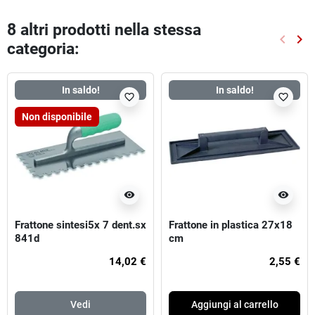
8 altri prodotti nella stessa
keyboard_arrow_left
keyboard_arrow_right
categoria:
Preced
Suc
In saldo!
In saldo!
favorite_border
favorite_border
Non disponibile
visibility
visibility
Frattone sintesi5x 7 dent.sx
Frattone in plastica 27x18
841d
cm
14,02 €
2,55 €
Vedi
Aggiungi al carrello